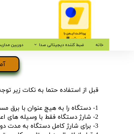
خانه
ضبط کننده دیجیتالی صدا
دوربین مدارب
​آم
قبل از استفاده حتما به نکات زیر توجه
1- دستگاه را به هیچ عنوان با برق مستقیم به شارژ نزنید.
2- شارژ دستگاه فقط با وسیله های اعلام شده انجام گردد ( یو اس بی لپتاپ یا کامپیوتر - تلوزیون)
3- برای شارژ کامل دستگاه به مدت دو ساعت به شارژ باشد.