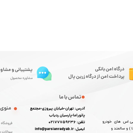
درگاه امن بانکی
پشتیبانی و مشاور
پرداخت امن از درگاه زرین پال
مشاوره محصول
تماس با ما
منوی 
آدرس: تهران-خیابان پیروزی-مجتمع
پانوراما-پارسیان ردیاب
 پی اس های خودرو
تلفن: 02177759236
فروشگاه
) و سالمند و
ایمیل: info@parsianradyab.ir
سوالات م