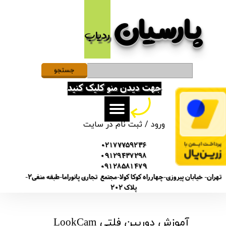
پارسیان​​​​​​​
حساب کاربری من
ردیاب
تغییر گذر واژه
سفارشات
جستجو
جهت دیدن منو کلیک کنید
خروج از حساب کاربری
ورود
/
ثبت نام در سایت
02177759236
09129437298
09128581479
تهران- خیابان پیروزی-چهارراه کوکا کولا-مجتمع تجاری پانوراما-طبقه منفی2-
پلاک 202
​آموزش دوربین فلتی LookCam