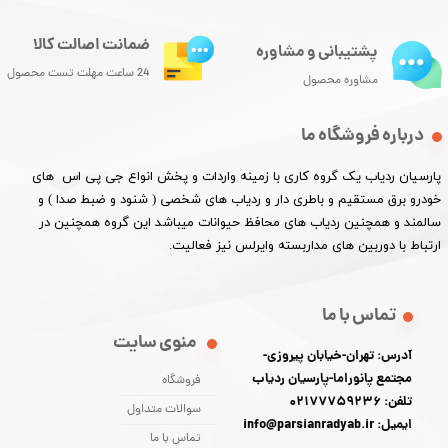
ضمانت اصالت کالا
پشتیبانی و مشاوره
24 ساعت مهلت تست محصول
مشاوره محصول
درباره فروشگاه ما
پارسیان ردیاب یک گروه کاری با زمینه واردات و پخش انواع جی پی اس های
خودرو برق مستقیم و باطری دار و ردیاب های شخصی ( شنود و ضبط صدا ) و
سالمند و همچنین ردیاب های محافظ حیوانات میباشد این گروه همچنین در
ارتباط با دوربین های مداربسته وایرلس نیز فعالیت.​​​​​​​
تماس با ما
منوی سایت
آدرس: تهران-خیابان پیروزی-
مجتمع پانوراما-پارسیان ردیاب
فروشگاه
تلفن: 02177759236
سوالات متداول
ایمیل: info@parsianradyab.ir
تماس با ما