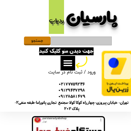
پارسیان​​​​​​​
حساب کاربری من
ردیاب
تغییر گذر واژه
سفارشات
جستجو
جهت دیدن منو کلیک کنید
خروج از حساب کاربری
ورود
/
ثبت نام در سایت
02177759236
09129437298
09128581479
تهران- خیابان پیروزی-چهارراه کوکا کولا-مجتمع تجاری پانوراما-طبقه منفی2-
پلاک 202