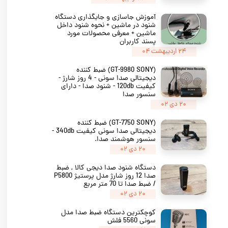
آموزش جاسازی و جایگذاری دستگاه
شنود در ماشین + نحوه شنود داخل
ماشین + معرفی محصولات مورد
پسند کاربران
۲۴ اردیبهشت ۰۴
(GT-9980 SONY) ضبط کننده
دیجیتالی صدا سونی - 4 روز شارژ -
کیفیت 120db - شنود صدا - دارای
سنسور صدا
۲۰ دی ۰۲
(GT-7750 SONY) ضبط کننده
دیجیتالی صدا سونی کیفیت 340db -
سنسور هوشمند صدا.
۲۰ دی ۰۲
دستگاه شنود صدا دیجی کالا , ضبط
صدا 12 روز شارژ مدل پرستیژ P5800
/ ضبط صدا تا 70 متر مربع
۲۰ دی ۰۲
کوچکترین دستگاه ضبط صدا مدل
سونی 5560 فلش