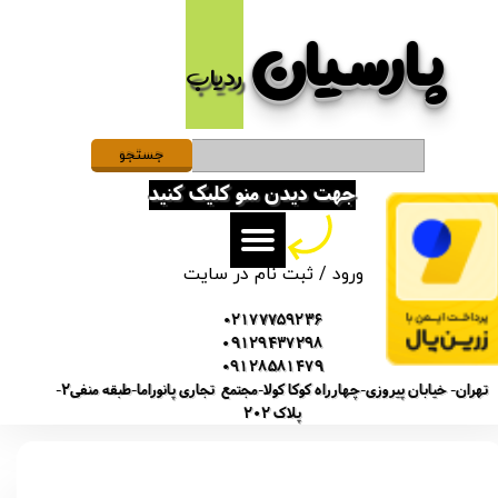
پارسیان​​​​​​​
حساب کاربری من
ردیاب
تغییر گذر واژه
سفارشات
جستجو
جهت دیدن منو کلیک کنید
خروج از حساب کاربری
ورود
/
ثبت نام در سایت
02177759236
09129437298
09128581479
تهران- خیابان پیروزی-چهارراه کوکا کولا-مجتمع تجاری پانوراما-طبقه منفی2-
پلاک 202