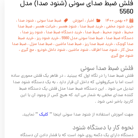
فلش ضبط صدای سونی (شنود صدا) مدل
5560
۰۶ بهمن ۱۴۰۰
اخبار
،
آموزش
ضبط صدا سونی
،
شنود صدا
،
خرید شنود مخفی
،
خرید ضبط صدا
،
شنود همسر
،
خیانت همسر
،
ضبط صدا
محیط
،
شنود محیط
،
ضبط صدا
،
خرید دستگاه ضبط صدا
،
شنود ریز صدا
،
دستگاه ضبط صدا
،
ضبط صدا سونی مدل 5560
،
خرید شنود ریز
،
خرید ضبط
صدا کوچک
،
خرید ضبط صدا ریز
،
ضبط صدا ماشین
،
ضبط صدا منزل
،
ضبط صدا
محل کار
،
شنود صدا اطراف
،
شنود ماشین
،
شنود داخل خودرو
،
مچ گیری
،
شنود مچ گیری
فلش ضبط صدا سونی
فلش ضبط صدا را در نگاه اول که ببینید ، در ظاهر یک فلش مموری ساده
است اما با میکروفونی که داخل آن قرار دارد ، به یک دستگاه شنود صدا
تبدیل می شود . این دستگاه ضبط صدا مدل فلش یک دستگاه ضبط
کننده صدای مخفی به شمار می آید که هیچ کس از وجود آن با این
کاربرد باخبر نمی شود .
جهت آموزش استفاده از شنود صدا سونی اینجا ""
کلیک
"" نمایید.
نحوه کار با دستگاه شنود
دستگاه دارای یک دکمه روی خود است که با فشار دادن آن دستگاه