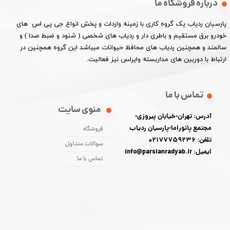
درباره فروشگاه ما
پارسیان ردیاب یک گروه کاری با زمینه واردات و پخش انواع جی پی اس های
خودرو برق مستقیم و باطری دار و ردیاب های شخصی ( شنود و ضبط صدا ) و
سالمند و همچنین ردیاب های محافظ حیوانات میباشد این گروه همچنین در
ارتباط با دوربین های مداربسته وایرلس نیز فعالیت.​​​​​​​
تماس با ما
منوی سایت
آدرس: تهران-خیابان پیروزی-
مجتمع پانوراما-پارسیان ردیاب
فروشگاه
تلفن: 02177759236
سوالات متداول
ایمیل: info@parsianradyab.ir
تماس با ما