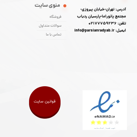
منوی سایت
آدرس: تهران-خیابان پیروزی-
مجتمع پانوراما-پارسیان ردیاب
فروشگاه
تلفن: 02177759236
سوالات متداول
ایمیل: info@parsianradyab.ir
تماس با ما
قوانین سایت