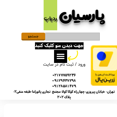
پارسیان​​​​​​​
حساب کاربری من
ردیاب
تغییر گذر واژه
سفارشات
جستجو
جهت دیدن منو کلیک کنید
خروج از حساب کاربری
ورود
/
ثبت نام در سایت
02177759236
09129437298
09128581479
تهران- خیابان پیروزی-چهارراه کوکا کولا-مجتمع تجاری پانوراما-طبقه منفی2-
پلاک 202