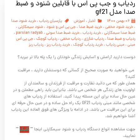
ردیاب و جب پی اس با قابلین شنود و ضبط
صدا مدل gf21
۰۶ بهمن ۱۴۰۰
اخبار
،
آموزش
پارسیان ردیاب
،
خرید شنود صدا
،
خرید شنود مخفی
،
خرید ضبط صدا
،
جی پی اس و شنود
،
شنود سیمکارتی
،
ضبط صدا سیمکارتی
،
خرید ردیاب
،
خرید ضبط صدا سونی
،
parsian radyab
،
ردیاب و ضبط صدا
،
ردیاب شارژی
،
ردیاب مخفی
،
ردیاب کوچک
،
جی پی اس
مینی
،
مینی ردیاب
،
خرید ردیاب کوچک
،
خرید ردیاب ریز
،
ردیاب ریز
دوست دارید آرامش و آسایش زندگی خودتان را یک پله بالا تر ببرید؟
می خواهید به صورت صحیح از کسانی که دوستشان دارید ، مراقبت
کنید؟
همان طور که می دانید نظارت و مراقبت از فرزندان و سالمندان از
اولویت های زندگی هر شخص می باشد. بنابراین باید راهی مطمئن و در
عین حال ساده برای این مسئله پیدا کنید. استفاده از ردیاب های
شخصی مانند مینی ردیاب GF21 یک راه حل ساده و در عین حال حرفه ای
برای این مراقبت می باشد. در ادامه با ویژگی های فوق العاده این ردیاب
آشنا خواهیم شد.
جهت مشاهده انواع دستگاه ردیاب و شنود سیمکارتی اینجا ""
کلیک
""
نمایید.