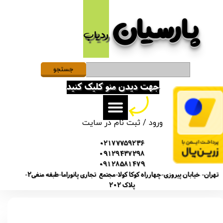
پارسیان​​​​​​​
حساب کاربری من
ردیاب
تغییر گذر واژه
سفارشات
جستجو
جهت دیدن منو کلیک کنید
خروج از حساب کاربری
ورود
/
ثبت نام در سایت
02177759236
09129437298
09128581479
تهران- خیابان پیروزی-چهارراه کوکا کولا-مجتمع تجاری پانوراما-طبقه منفی2-
پلاک 202