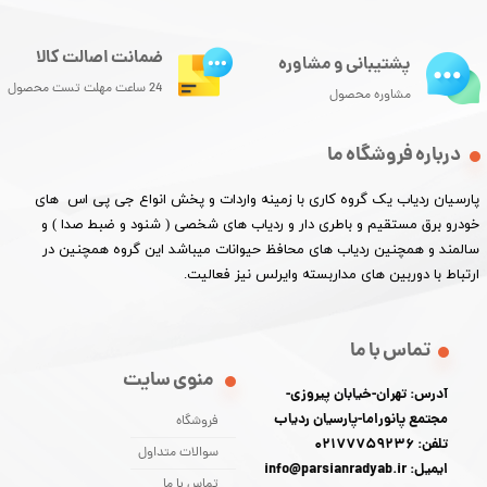
ضمانت اصالت کالا
پشتیبانی و مشاوره
24 ساعت مهلت تست محصول
مشاوره محصول
درباره فروشگاه ما
پارسیان ردیاب یک گروه کاری با زمینه واردات و پخش انواع جی پی اس های
خودرو برق مستقیم و باطری دار و ردیاب های شخصی ( شنود و ضبط صدا ) و
سالمند و همچنین ردیاب های محافظ حیوانات میباشد این گروه همچنین در
ارتباط با دوربین های مداربسته وایرلس نیز فعالیت.​​​​​​​
تماس با ما
منوی سایت
آدرس: تهران-خیابان پیروزی-
مجتمع پانوراما-پارسیان ردیاب
فروشگاه
تلفن: 02177759236
سوالات متداول
ایمیل: info@parsianradyab.ir
تماس با ما