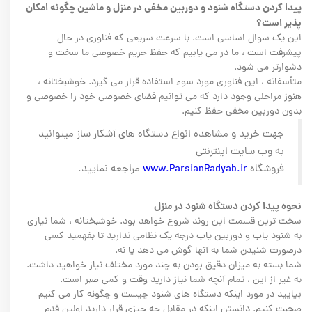
پیدا کردن دستگاه شنود و دوربین مخفی در منزل و ماشین چگونه امکان
پذیر است؟
این یک سوال اساسی است. با سرعت سریعی که فناوری در حال
پیشرفت است ، ما در می یابیم که حفظ حریم خصوصی ما سخت و
دشوارتر می شود.
متأسفانه ، این فناوری مورد سوء استفاده قرار می گیرد. خوشبختانه ،
هنوز مراحلی وجود دارد که می توانیم فضای خصوصی خود را خصوصی و
بدون دوربین مخفی حفظ کنیم.
جهت خرید و مشاهده انواع دستگاه های آشکار ساز میتوانید
به وب سایت اینترنتی
فروشگاه
www.ParsianRadyab.ir
مراجعه نمایید.
نحوه پيدا كردن دستگاه شنود در منزل
سخت ترین قسمت این روند شروع خواهد بود. خوشبختانه ، شما نیازی
به شنود یاب و دوربین یاب درجه یک نظامی ندارید تا بفهمید کسی
درصورت شنیدن شما به آنها گوش می دهد یا نه.
شما بسته به میزان دقیق بودن به چند مورد مختلف نیاز خواهید داشت.
به غیر از این ، تمام آنچه شما نیاز دارید وقت و کمی صبر است.
بیایید در مورد اینکه دستگاه های شنود چیست و چگونه کار می کنیم
صحبت کنیم. دانستن اینکه در مقابل چه چیزی قرار دارید اولین قدم