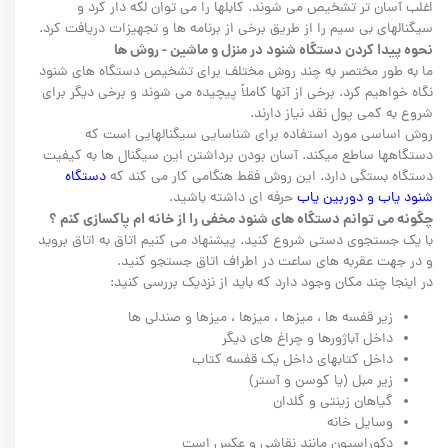
اغلب آسان تر تشخیص می شوند. کابلها را می توان لکه دار کرد و
سیگنالهای بی سیم را از طریق برخی از برنامه ها و تجهیزات دریافت کرد.
نحوه پيدا كردن دستگاه شنود در منزل و ماشین - روش ها
ما به طور مختصر به چند روش مختلف برای تشخیص دستگاه های شنود
نگاه خواهیم کرد. برخی از آنها کاملاً پیچیده می شوند و برخی دیگر برای
شروع به کمی پول نقد نیاز دارند.
روش اساسی مورد استفاده برای شناسایی سیگنالهایی است که
دستگاهها ساطع میکند. آسان بودن برداشتن این سیگنال ها به کیفیت
دستگاه بستگی دارد. این روش فقط هنگامی کار می کند که
دستگاه
شنود یاب و دوربین یاب
حرفه ای داشته باشید.
چگونه می توانم دستگاه های شنود مخفی را از خانه ام پاکسازی کنم ؟
با یک جستجوی دستی شروع کنید. پیشنهاد می کنیم اتاق به اتاق بروید
و در جهت عقربه های ساعت در اطراف اتاق جستجو کنید.
در اینجا چند مکان وجود دارد که باید از نزدیک بررسی کنید:
زیر قفسه ها ، میزها ، میزها ، میزها و صندلی ها
داخل آباژورها و چراغ های دیگر
داخل کتابهای داخل یک قفسه کتاب
زیر مبل (یا کوسن و آستر)
گیاهان زینتی و گلدان
وسایل خانه
دکوراسیون مانند نقاشی و عکس است