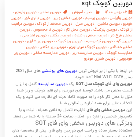
دوربین کوچک sqt
۰۶ بهمن ۱۴۰۰
اخبار
،
آموزش
دوربین مخفی
،
دوربین وایفای
،
دوربین وایرلس
،
دوربین بیسیم
،
دوربین مخفی و ریز
،
دوربین باتری خور
،
دوربین
خودرو
،
دوربین ماشین
،
دوربین منزل
،
دوربین محافظ از کودک
،
دوربین مراقبت
از کودک
،
دوربین پارکینگ
،
دوربین محل کار
،
دوربین نا محسوس
،
دوربین
مخفی طرح دار
،
دوربین مخفی و شنود
،
دوربین مگنتی
،
دوربین آهنربایی
،
دوربین گرد
،
دوربین گرد بیسیم
،
دوربین ریز کوچک
،
دوربین ریز شارژی
،
دوربین
مخفی حفاظتی
،
دوربین کوچک مینیاتوری
،
دوربین ریز مگنتی
،
دوربین
مداربسته کوچک
،
دوربین مداربسته ریز
،
دوربین مداربسته مخفی
،
دوربین ریز
خودرویی
،
دوربین شارژی خودرو
در اینجا با یکی از پر فروش ترین
دوربین های پوششی
های سال 2021
یعنی Mini Wi-Fi CCTV آشنا شوید.
دوربین وای فای کوچک مدل SQT
یک
دوربین مداربسته
کامل و ارزان
قیمت مخفی می باشد. توسط این دوربین وای فای کوچک و ریز شما
منزل یا محل کار خود را به صورت کاملا حرفه ای نظارت می کنید و یک
انتخاب عالی برای همه نیازهای نظارتی شما.
دوربین مخفی وای فای
این
قابلیت اتصال به تلفن همراه ، تبلت و یا
کامپیوتر شخصی را دارد ، و امکان نظارت 24 ساعته را به شما می دهد.
ویژگی های دوربین مخفی وای فای SQT
استفاده بسیار ساده و راحت این دوربین وای فای، یکی از مشخصه های