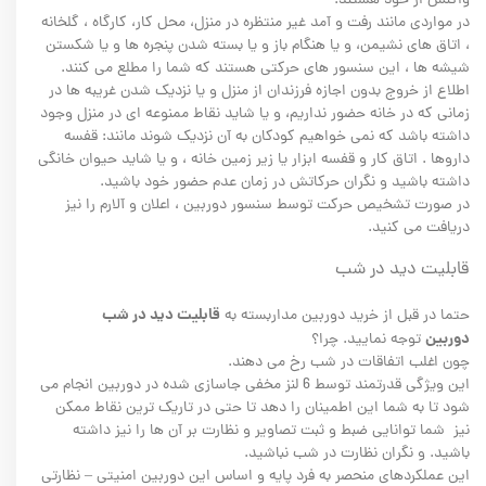
واکنش از خود هستند.
در مواردی مانند رفت و آمد غیر منتظره در منزل، محل کار، کارگاه ، گلخانه
، اتاق های نشیمن، و یا هنگام باز و یا بسته شدن پنجره ها و یا شکستن
شیشه ها ، این سنسور های حرکتی هستند که شما را مطلع می کنند.
اطلاع از خروج بدون اجازه فرزندان از منزل و یا نزدیک شدن غریبه ها در
زمانی که در خانه حضور نداریم، و یا شاید نقاط ممنوعه ای در منزل وجود
داشته باشد که نمی خواهیم کودکان به آن نزدیک شوند مانند: قفسه
داروها . اتاق کار و قفسه ابزار یا زیر زمین خانه ، و یا شاید حیوان خانگی
داشته باشید و نگران حرکاتش در زمان عدم حضور خود باشید.
در صورت تشخیص حرکت توسط سنسور دوربین ، اعلان و آلارم را نیز
دریافت می کنید.
قابلیت دید در شب
قابلیت دید در شب
حتما در قبل از خرید دوربین مداربسته به
دوربین
توجه نمایید. چرا؟
چون اغلب اتفاقات در شب رخ می دهند.
این ویژگی قدرتمند توسط 6 لنز مخفی جاسازی شده در دوربین انجام می
شود تا به شما این اطمینان را دهد تا حتی در تاریک ترین نقاط ممکن
نیز شما توانایی ضبط و ثبت تصاویر و نظارت بر آن ها را نیز داشته
باشید. و نگران نظارت در شب نباشید.
این عملکردهای منحصر به فرد پایه و اساس این دوربین امنیتی – نظارتی