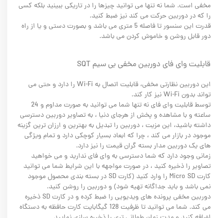
مخفی است. شما نه تنها می توانید چیزها را در تاریکی ببینید بلکه کسی
را که در دوربین حرکت می کند نیز ضبط کنید.
قدرت این سنسور تا فاصله 5 متری می باشد و بصورت دستی و یا از راه
دور قابل روشن و خاموش کردن می باشد.
قابلیت وای فای دوربین مخفی بی سیم SQT
این دوربین نظارتی مخفی، قابلیت اتصال به Wi-Fi را دارد و حتی می
تواند بدون Wi-Fi نیز کار کند.
توسط قابلیت وای فای نه تنها شما می توانید به صورت مداوم و 24
ساعته و با مشاهده و پخش از هرجای دنیا ، به تصاویر دوربین دسترسی
داشته باشید، این مزیت ، دوربین را تبدیل به بهترین و ارزان ترین گزینه
موجود در بازار می کند ، چرا که ابعاد بسیار کوچکی دارد و تمام ویژگی
های یک دوربین مدار بسته گران قیمت را نیز دارد.
زمانی وجود دارد که شما دسترسی به وای فای ندارید و می خواهید
تصاویر را ذخیره کنید ، در صورت مواجهه با این شرایط شما می توانید
کارت Micro SD را وارد کنید (کارت SD در بسته بندی محصول موجود
نمی باشد و باید جداگانه تهیه شود) و دوربین را روشن کنید.
دوربین مخفی پرونده های ویدیویی را ضبط کرده و در کارت SD ذخیره
می کند. شما می توانید تا ظرفیت 128 گیگابایت کارت حافظه به دستگاه
اضافه کنید و مدت زمان طولانی تری را ذخیره سازی نمایید.