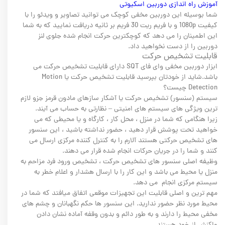
آموزش راه اندازی دوربین اسکیوتی
شما بوسیله این دوربین مخفی کوچک می توانید تصاویر و ویدئو را با
کیفیت 1080p و با فریم ریت 30 فریم بر ثانیه دریافت نمایید که به شما
این اطمینان را می دهد که کوچکترین حرکت انجام شده جلوی لنز
دوربین را از دست نخواهید داد.
قابلیت تشخیص حرکت
ابزار دوربین مخفی وای فای SQT دارای قابلیت تشخیص حرکت می
باشد.شاید از خودتان بپرسید قابلیت تشخیص حرکت یا Motion
Detection چیست؟
سیستم (سنسور) تشخیص حرکت یا آشکار سازهای مادون قرمز جزو لازم
ترین ویژگی های سیستم های امنیتی – نظارتی به حساب می آیند.
زیرا هنگامی که شما در منزل ، محل کار ، کارگاه و یا محیطی که می
خواهید تحت پوشش قرار دهید ، حضور نداشته باشید ، این سنسور
های تشخیص حرکتی هستند آلارم را به کنترل کننده مرکزی ارسال می
کنند و شما را در جریان حرکات انجام شده قرار می دهند.
وظیفه اصلی سنسور های تشخیص حرکت ، تشخیص ورود فرد مزاحم به
منزل یا محیط می باشد و این کار را با ارسال هشدار و اعلام خطر به
سیستم مرکزی انجام می دهد.
مهم ترین و اصلی قابلیت این تجهیزات موقعی اتفاق میافتد که شما در
محیط مورد نظر حضور ندارید. این سنسور ها حکم نگهبانان و چشم های
مخفی محیط را دارند و به طور دائم و بدون وقفه آماده نشان دادن