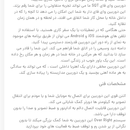
دوربین وای فای SQT ما می تواند تجربه متفاوتی را برای شما رقم بزند.
این دوربین وای فای دار به شما این امکان را می دهد تا آنچه را که در
داخل خانه یا محل کار شما اتفاق می افتد، در لحظه و در همان زمان
نظاره کنید.
حتی هنگامی که در تعطیلات یا یک سفر کاری هستید. با استفاده از
تلفن های هوشمند iOS و Android می توان از طریق برنامه های موجود
به نمای از راه دور این دوربین قدرتمند دسترسی پیدا کنید.
دامنه دید وسیعی را در اتاق شما فراهم می کند. این شما را قادر می
سازد تا بدانید که هر حرکتی در خانه شما در هر زمان و هر مکان رخ داده
است. این یک یاور خوب در زندگی است.
این دوربین مخفی دارای یک آهنربا داخلی است ، که می تواند به سادگی
به هر ماده آهنی بچسبد و یک دوربین مداربسته را پیاده سازی کند.
مشخصات فنی
آنتن قوی این دوربین برای اتصال به موبایل شما و یا مودم برای انتقال
تصویر به کیلومتر ها دورتر کمک شایانی می کند.
این دوربین قابلیت اتصال دائم به آداپتور و ضبط تصویر و صدا را بدون
توقف دارا می باشد.
سیستم Over Right این دوربین به شما کمک بزرگی میکند تا بدون
نگرانی از پر شدن رم و توقف ضبط به فعالیت های خود بپردازید