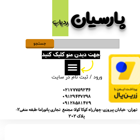
پارسیان​​​​​​​
حساب کاربری من
ردیاب
تغییر گذر واژه
سفارشات
جستجو
جهت دیدن منو کلیک کنید
خروج از حساب کاربری
ورود
/
ثبت نام در سایت
02177759236
09129437298
09128581479
تهران- خیابان پیروزی-چهارراه کوکا کولا-مجتمع تجاری پانوراما-طبقه منفی2-
پلاک 202