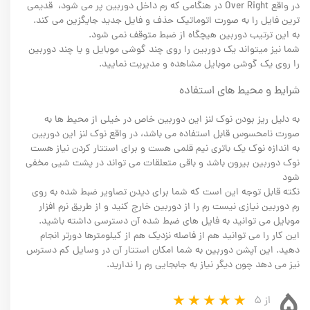
در واقع Over Right در هنگامی که رم داخل دوربین پر می شود، قدیمی
ترین فایل را به صورت اتوماتیک حذف و فایل جدید جایگزین می کند.
به این ترتیب دوربین هیچگاه از ضبط متوقف نمی شود.
شما نیز میتواند یک دوربین را روی چند گوشی موبایل و یا چند دوربین
را روی یک گوشی موبایل مشاهده و مدیریت نمایید.
شرایط و محیط های استفاده
به دلیل ریز بودن نوک لنز این دوربین خاص در خیلی از محیط ها به
صورت نامحسوس قابل استفاده می باشد، در واقع نوک لنز این دوربین
به اندازه نوک یک باتری نیم قلمی هست و برای استتار کردن نیاز هست
نوک دوربین بیرون باشد و باقی متعلقات می تواند در پشت شیی مخفی
شود
نکته قابل توجه این است که شما برای دیدن تصاویر ضبط شده به روی
رم دوربین نیازی نیست رم را از دوربین خارج کنید و از طریق نرم افزار
موبایل می توانید به فایل های ضبط شده آن دسترسی داشته باشید.
این کار را می توانید هم از فاصله نزدیک هم از کیلومترها دورتر انجام
دهید. این آپشن دوربین به شما امکان استتار آن در وسایل کم دسترس
نیز می دهد چون دیگر نیاز به جابجایی رم را ندارید.
۵
از ۵