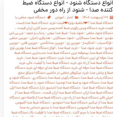
انواع دستگاه شنود - انواع دستگاه ضبط
کننده صدا - شنود از راه دور مخفی
۲۷ اردیبهشت ۱۴۰۲
اخبار
،
آموزش
دستگاه شنود مخفی یا
دستگاه ضبط صدا ؟❤️️تخفیف ویژه❤️️قیمت خرید دستگاه ضبط صدا،لیست
قیمت خرید دستگاه ویس رکوردر،ضبط کننده ویس سیم کارتی ارزان قیمت.
،
دستگاه شنود مخفی - شنود صدا - ضبط صدا سونی - ردیاب و شنود - جی پی اس
خودرو - ضبط صدا سیمکارتی - شنود سیمکارتی - هندزفری نامرئی - دوربین مخفی
- فرکانسیاب - آشکارساز - دوربین ریز - دوربین بندانگشتی - دوربین فلتی - دوربین
خودرو – خرید شنود صدا – خرید ضبط صدا
،
انواع دستگاه ضبط صدا, بهترين نوع
دستگاه ضبط صدا, پيشرفته ترين دستگاه ضبط صدا, جديدترين دستگاه ضبط
صدا, حرفه ای ترين دستگاه ضبط صدا, خريد دستگاه شنود ضبط صدا
،
خريد
دستگاه ضبط صدا از راه دور, خريد دستگاه ضبط صدا با کيفيت عالی, خريد
دستگاه ضبط صدا حرفه ای, خريد دستگاه ضبط صدای حرفه ای, خريد دستگاه
ضبط و پخش صدا, خرید میکروفن مخفی, در ماشين, دستگاه استراق سمع,
دستگاه ردياب ضبط صدا, دستگاه رکوردر ضبط صدا, دستگاه ري
،
دستگاه شنود و
ضبط صدا, دستگاه شنود و ضبط صدا توشيبا, دستگاه شنود يا ضبط صدا, دستگاه
ضبط, دستگاه ضبط صدا
،
دستگاه ضبط صدا (سنسور دار), دستگاه ضبط صدا اپل,
دستگاه ضبط صدا ارزان, دستگاه ضبط صدا ارزان قيمت
،
دستگاه ضبط صدا از
آمپلي فاير, دستگاه ضبط صدا از راه دو ر, دستگاه ضبط صدا از فاصله دور, دستگاه
ضبط صدا از ميکسر, دستگاه ضبط صدا استوديو
،
دستگاه ضبط صدا المپوس,
دستگاه ضبط صدا اليمپوس, دستگاه ضبط صدا با سنسور حساس به صدا,
دستگاه ضبط صدا با سيم کارت
،
دستگاه ضبط صدا با ظرفيت بالا, دستگاه ضبط