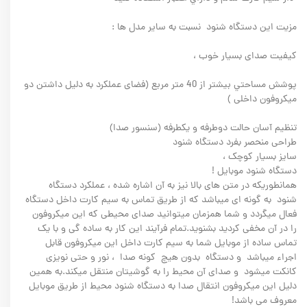
مزيت اين دستگاه شنود نسبت به ساير مدل ها :
کيفيت صدای بسيار خوب ،
پوشش مساحتي بيشتر از 40 متر مربع (فضای عملکرد به دلیل داشتن دو
میکروفون داخلی )
تنظيم آسان حالت دوطرفه و يکطرفه (سنسور صدا)
طراحی منحصر بفرد دستگاه شنود
سایز بسیار کوچک ،
دستگاه شنود موبایل !
همانطوریکه در متن های بالا نیز به آن اشاره شده ، عملکرد دستگاه
شنود به گونه ای میباشد که از طریق تماس به سیم کارت داخل دستگاه
فعال میگردد و شما همزمان میتوانید صدای محیطی که این میکروفون
را در آن مخفی کردید بشنوید.تمام فرآیند این کار به ساده گی و با یک
تماس ساده از موبایل شما به سیم کارت داخل این میکروفون قابل
اجراء میباشد و دستگاه بدون هیچ کونه صدا ، نور و حتی نویزی
کانکت میشود و صدای آن محیط را به گوشیتان منتقل میکند.به همین
دلیل این میکروفون انتقال صدا به دستگاه شنود محیط از طریق موبایل
معروف می باشد!