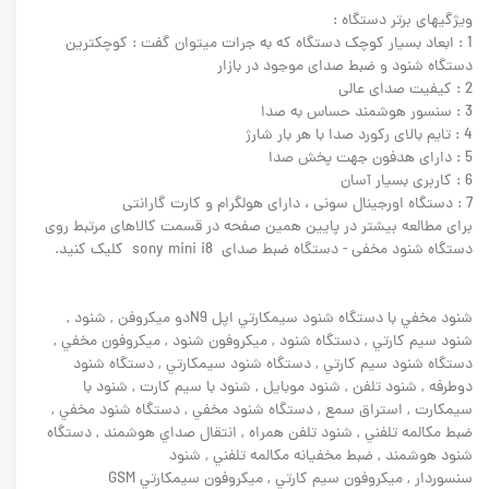
ویژگیهای برتر دستگاه :
1 : ابعاد بسیار کوچک دستگاه که به جرات میتوان گفت : کوچکترین
دستگاه شنود و ضبط صدای موجود در بازار
2 : کیفیت صدای عالی
3 : سنسور هوشمند حساس به صدا
4 : تایم بالای رکورد صدا با هر بار شارژ
5 : دارای هدفون جهت پخش صدا
6 : کاربری بسیار آسان
7 : دستگاه اورجینال سونی ، دارای هولگرام و کارت گارانتی
برای مطالعه بیشتر در پایین همین صفحه در قسمت کالاهای مرتبط روی
دستگاه شنود مخفی - دستگاه ضبط صدای sony mini i8 کلیک کنید.
شنود مخفي با دستگاه شنود سيمکارتي اپل N9دو ميکروفن , شنود ,
شنود سيم کارتي , دستگاه شنود , ميکروفون شنود , ميکروفون مخفي ,
دستگاه شنود سيم کارتي , دستگاه شنود سيمکارتي , دستگاه شنود
دوطرفه , شنود تلفن , شنود موبايل , شنود با سيم کارت , شنود با
سيمکارت , استراق سمع , دستگاه شنود مخفي , دستگاه شنود مخفي ,
ضبط مکالمه تلفني , شنود تلفن همراه , انتقال صداي هوشمند , دستگاه
شنود هوشمند , ضبط مخفيانه مکالمه تلفني , شنود
سنسوردار , ميکروفون سيم کارتي , ميکروفون سيمکارتي GSM