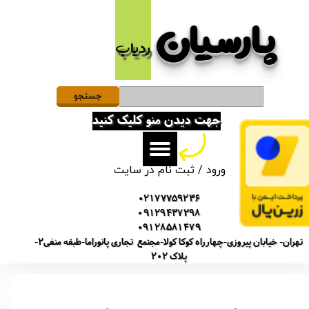
پارسیان​​​​​​​
حساب کاربری من
ردیاب
تغییر گذر واژه
سفارشات
جستجو
جهت دیدن منو کلیک کنید
خروج از حساب کاربری
ورود
/
ثبت نام در سایت
02177759236
09129437298
09128581479
تهران- خیابان پیروزی-چهارراه کوکا کولا-مجتمع تجاری پانوراما-طبقه منفی2-
پلاک 202