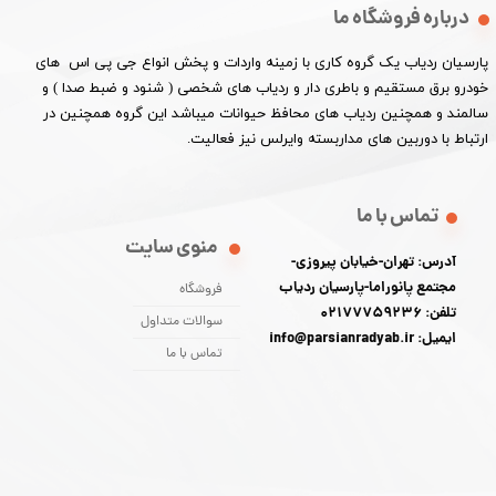
درباره فروشگاه ما
پارسیان ردیاب یک گروه کاری با زمینه واردات و پخش انواع جی پی اس های
خودرو برق مستقیم و باطری دار و ردیاب های شخصی ( شنود و ضبط صدا ) و
سالمند و همچنین ردیاب های محافظ حیوانات میباشد این گروه همچنین در
ارتباط با دوربین های مداربسته وایرلس نیز فعالیت.​​​​​​​
تماس با ما
منوی سایت
آدرس: تهران-خیابان پیروزی-
مجتمع پانوراما-پارسیان ردیاب
فروشگاه
تلفن: 02177759236
سوالات متداول
ایمیل: info@parsianradyab.ir
تماس با ما