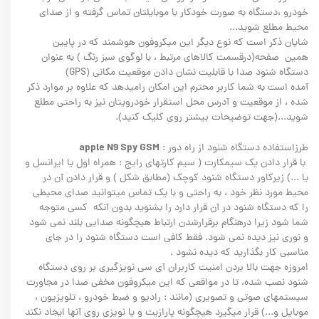
خودرو ،دستگاه به صورت خودکار با موبایلتان تماس گرفته و از صدای
محیط مطلع شوید...
شایان ذکر است که نوع دیگر این میکروفون هوشمند که در پایین
همین صفحه(درقسمت کالاهای مرتبط ، با لوگوی سبز رنگ ) به عنوان
دستگاه شنود صدا با قابلیت نشان دادن موقعیت مکانی (GPS)
آمده است به شما کاربر محترم این امکان رامیدهد که علاوه بر موارد ذکر
شده ، از موقعیت و آدرس محل استقرار خودرویتان نیز به راحتی مطلع
شوید...(جهت توضیحات بیشتر روی کلیک کنید).
apple N9 Spy GSM
طرزاستفاده دستگاه شنود از راه دور :
با قرار دادن يک سيمکارت ( سيم کارتهای رایج : همراه اول يا ايرانسل و
يا ...) زیرکاور دستگاه شنود کوچک (مطابق شکل ) و قرار دادن آن در
محیط مورد نظر خود ، به راحتی و با یک تماس میتوانید صدای محيطی
را که دستگاه شنود در آن قرار دارد را بشنويد بدون آنکه کسی متوجه
شما شود زيرا درهنگام برقرارشدن ارتباط هيچگونه صدایی بلند نمی شود
و نوری نیز ديده نمی شود. فقط کافی است دستگاه شنود را در جای
مناسبی کار بگذاريد که ديده نشود .
امروزه جهت بالا بردن امنیت کاربران آی سی نویزگیری بر روی دستگاه
شنود نصب شده، تا در مواقعی که این میکروفون مخفی صدا در مجاورت
سیستمهای صوتی و تصویری (مانند : رادیو و ضبط خودرو ، تلویزیون ،
موبایل و...) قرار میگیرد هیچگونه پارازیت و یا نویزی روی آنها ایجاد نکند