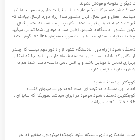
تا دیگران متوجه وجودش نشوند.
دستگاه شنودسیم کارت خور علاوه بر اين قابليت دارای سنسور صدا نیز
میباشد . فعال و غیر فعال کردن سنسور صدا ازراه دوربا ارسال پیامک که
فروشنده در اختیارتان قرار میدهد امکان پذیر میباشد. به محض فعال
کردن سنسور ، دستگاه با شنیدن اولین صدا با موبایل شما تماس میگیرد
و شما میتوانید صدای محیط را ، به صورت همزمان on line گوش کنید.
دستگاه شنود از راه دور : بادستگاه شنود از راه دور مهم نيست که چقدر
از مکانی که مايليد صدايش را بشنويد فاصله داريد زيرا هر جا که امکان
برقراری تماس با موبايل باشد و یا آنتن دهی داشته باشد. شما هم به
همان مکان دسترسی داريد.
کوچکترین دستگاه شنود :
ابعاد این دستگاه به گونه ای است که به جرات میتوان گفت :
کوچکترین دستگاه شنود موجود در ایران میباشد بطوریکه که سایز آن :
3.5 * 2.5 * 1 cm میباشد
مدت ماندگاری باتری دستگاه شنود کوچک (میکروفون مخفی ) با هر