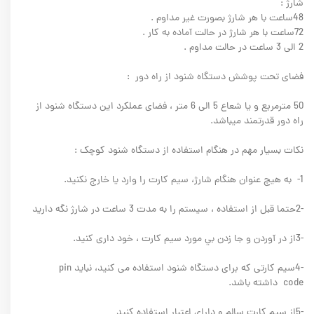
شارژ :
48ساعت با هر شارژ بصورت غیر مداوم .
72ساعت با هر شارژ در حالت آماده به کار .
2 الی 3 ساعت در حالت مداوم .
فضای تحت پوشش دستگاه شنود از راه دور :
50 مترمربع و یا شعاع 5 الی 6 متر ، فضای عملکرد این دستگاه شنود از
راه دور قدرتمند میباشد.
نکات بسيار مهم در هنگام استفاده از دستگاه شنود کوچک :
1- به هيچ عنوان هنگام شارژ، سيم کارت را وارد يا خارج نکنيد.
-2حتما قبل از استفاده ، سيستم را به مدت 3 ساعت در شارژ نگه داريد
-3از در آوردن و جا زدن بي مورد سيم کارت ، خود داری کنيد.
-4سيم کارتی که برای دستگاه شنود استفاده می کنید، نبايد pin
code داشته باشد.
-5از سيم کارت سالم و داراي اعتبار استفاده کنيد