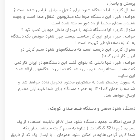
پرسش و پاسخ :
سئوال کاربر : آیا دستگاه شنود برای کنترل موبایل طراحی شده است ؟
جواب : خیر ، این دستگاه صرفا یک میکروفون انتقال صدا است و جهت
شنیدن صدای محیط از راه دور ساخته شده است.
سئوال کاربر : آیا دستگاه شنود را میتوان داخل موبایل نصب کرد ؟
جواب : خیر ، برای این کار مناسب نیست چون شنود خودش یک دستگاه
به اندازه نصف قوطی کبریت است !
سئوال کاربر : این درست است که دستگاههای شنود سیم کارتی در
ایران کار نمی کنند؟
جواب : خیر ، تنها دلیلی که بتوان گفت این دستگاههادر ایران کار نمی
کنند همان مسئله ریجستری می باشد که تمامی دستگاههای ارائه شده
این سایت
به صورت ریجستر شده به مشتریان محترم تحویل داده خواهد شد و
شناسه یا همان کد IMEI به همراه دستگاه برای شما خریداران محترم
ارسال خواهد شد.
دستگاه شنود مخفی و دستگاه ضبط صدای کوچک :
از سری امکانات جدید دستگاه شنود مدل gf07 قابلیت استفاده از یک
مموری ( رم تا 32 گیگابایت ) علاوه به سیم کارت میباشد..بطوریکه
شما کاربر گرامی علاوه بر امکان شنود همزمان ، با ارسال یک کد از طریق