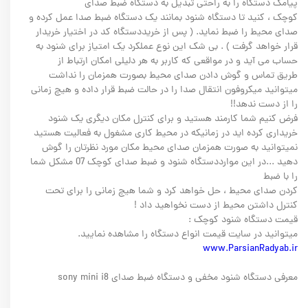
پیامک دستگاه را به راحتی تبدیل به دستکاه ضبط صدای
کوچک ، کنید تا دستگاه شنود بمانند یک دستگاه ضبط صدا عمل کرده و
صدای محیط را ضبط نماید. ( پس از خریددستگاه کد در اختیار خریدار
قرار خواهد گرفت ) . بی شک این نوع عملکرد یک امتیاز برای شنود به
حساب می آید و در مواقعی که کاربر به هر دلیلی امکان ارتباط از
طریق تماس و گوش دادن صدای محیط بصورت همزمان را نداشت
میتوانید میکروفون انتقال صدا را در حالت ضبط قرار داده و هیچ زمانی
را از دست ندهد!!
فرض کنیم شما کارمند هستید و برای کنترل مکان دیگری یک شنود
خریداری کرده اید در زمانیکه در محیط کاری مشغول به فعالیت هستید
نمیتوانید به صورت همزمان صدای محیط مکان مورد نظرتان را گوش
دهید ...در این موارددستگاه شنود و ضبط صدای کوچک 07 مشکل شما
را با ضبط
کردن صدای محیط ، حل خواهد کرد و شما هیچ زمانی را برای تحت
کنترل داشتن محیط از دست نخواهید داد !
قیمت دستگاه شنود کوچک :
میتوانید در سایت قیمت انواع دستگاه را مشاهده نمایید.
www.ParsianRadyab.ir
معرفی دستگاه شنود مخفی و دستگاه ضبط صدای sony mini i8