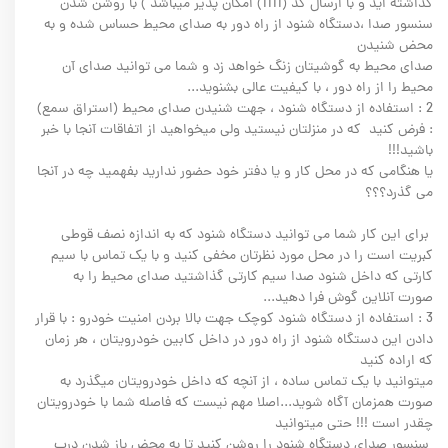
گذاشته اید و با ارسال کد (1111) امکان پذیر میباشد ) با روشن شدن
سنسور صدا ،دستگاه شنود از راه دور به صدای محیط حساس شده و به
محض شنیدن
صدای محیط به گوشیتان زنگ خواهد زد و شما می توانید صدای آن
محیط را از راه دور ، با کیفیت عالی بشنوید...
2 : استفاده از دستگاه شنود ، جهت شنیدن صدای محیط (استراق سمع)
: فرض کنید که در منزلتان نیستید ولی میخواهید از اتفاقات آنجا با خبر
باشید!!!
يا هنگامی که در محل کار و يا دفتر خود حضور نداريد بفهميد چه در آنجا
می گذرد؟؟؟
برای اين کار شما می توانيد دستگاه شنود که به اندازه نصف قوطی
کبريت است را در محل مورد نظرتان مخفی کنید و با یک تماس با سیم
کارتی که داخل شنود صدا سیم کارتی گذاشتید صدای محیط را به
صورت آنلاین گوش فرا دهید...
3 : استفاده از دستگاه شنود کوچک جهت بالا بردن امنیت خودرو : با قرار
دادن این دستگاه شنود از راه دور در داخل کابین خودرویتان ، هر زمان
که اراده کنید
میتوانید با یک تماس ساده ، از آنچه که داخل خودرویتان میگذرد به
صورت همزمان آگاه شوید...اصلا مهم نیست که فاصله شما با خودرویتان
چقدر است !!! حتی میتوانید
سنسور صدای دستگاه شنود را روشن کنید تا به محض باز شدن درب