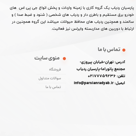
پارسیان ردیاب یک گروه کاری با زمینه واردات و پخش انواع جی پی اس های
خودرو برق مستقیم و باطری دار و ردیاب های شخصی ( شنود و ضبط صدا ) و
سالمند و همچنین ردیاب های محافظ حیوانات میباشد این گروه همچنین در
ارتباط با دوربین های مداربسته وایرلس نیز فعالیت.​​​​​​​
تماس با ما
منوی سایت
آدرس: تهران-خیابان پیروزی-
مجتمع پانوراما-پارسیان ردیاب
فروشگاه
تلفن: 02177759236
سوالات متداول
ایمیل: info@parsianradyab.ir
تماس با ما