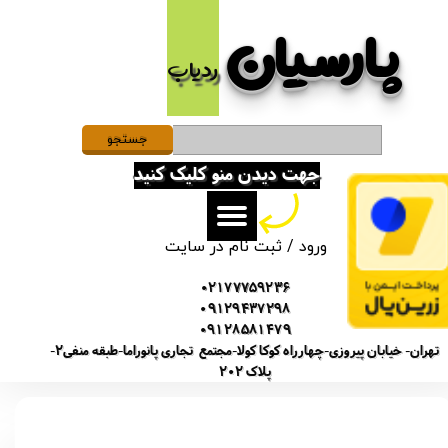
پارسیان​​​​​​​
حساب کاربری من
ردیاب
تغییر گذر واژه
سفارشات
جستجو
جهت دیدن منو کلیک کنید
خروج از حساب کاربری
ورود
/
ثبت نام در سایت
02177759236
09129437298
09128581479
تهران- خیابان پیروزی-چهارراه کوکا کولا-مجتمع تجاری پانوراما-طبقه منفی2-
پلاک 202