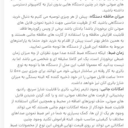
های صوتی خود در چنین دستگاه هایی بدون نیاز به کامپیوتر دسترسی
داشته باشید.
میزان حافظه دستگاه:
پیش از هر چیزی توصیه می کنیم به دنبال خرید
دستگاهی باشید که از ظرفیت مناسبی جهت ذخیره نمودن فایل های
صوتی تان برخوردار باشد! یادتان باشد برخی از ویس رکوردرها فاقد
قابلیت افزایش حافظه و یا استفاده از کارت های حافظه جانبی هستند و
به همین خاطر بهتر است پیش از اقدام به خرید خود حتما به پارامترهای
مربوط به حافظه این قبیل از دستگاه ها توجه خاصی نمایید.
زمان ضبط:
اینکه دستگاه ضبط کننده صدا مورد نظرتان از چه میزان زمان
ضبطی برخوردار است، یک امر کاملا سلیقه ای و شخصی می باشد اما بد
نیست بدانید که معمولا اغلب این مدل از دستگاه ها با توجه به نوع
باتری به کار رفته در ساختار درونی خود می توانند برای چیزی بین ۵۰۰ تا
۱۰۰۰ ساعت فایل صوتی را در خود ذخیره کننده که البته بستگی به میزان
شارژ باتری آنان نیز خواهد داشت.
امکانات جانبی:
وجود تایمر زمانی، باتری با قابلیت شارژ سریع، رادیو،
پشتیبانی از فرمت های مختلف صوتی، تند و یا کند کردن شنیدن فایل
های صوتی، حذف نویزهای اضافه در محیط و همچنین امکان استفاده از
قابلیت ضبط خودکار از جمله امکانات مهم جانبی هستند که می تواند
وجود هر یک از آن ها، کمک بسیاری به شما در امر ضبط نمودن صداهای
مختلف با کیفیتی مناسب شود. البته فراموش نکنید وجود چنین
امکاناتی می تواند بر روی قیمت نهایی فروش این نوع از محصولات ضبط