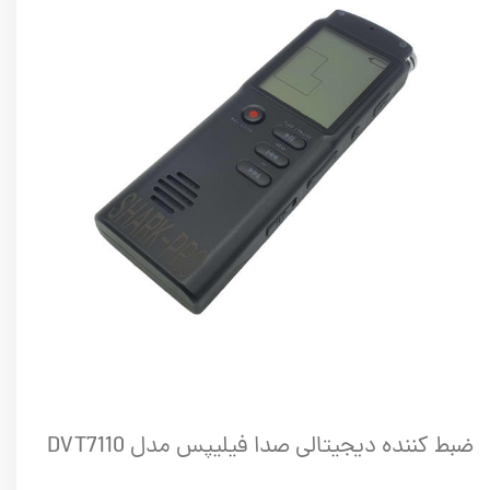
ضبط کننده دیجیتالی صدا فیلیپس مدل DVT7110