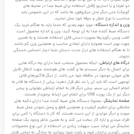
دو نفره) و یا استریو (قابل استفاده برای ضبط صدا در محیط های
کوچک) حتی دیگر مدل میکروفون ها باشد که در این خصوص باید
متناسب با نوع شغل و حرفه خود عمل نمایید.
وزن و اندازه دستگاه:
مورد مهم بعدی که حتما باید به هنگام خرید یک
دستگاه ضبط کننده صدا به آن توجه کنید، وزن و اندازه محصول است.
اغلب ویس رکوردرها بصورت دستی قابل استفاده هستند و به همین
جهت بهتر است همواره دارای ابعادی مناسب و همچنین وزن کم باشند
تا به هنگام استفاده های دراز مدت، دستان شما دچار احساس خستگی
نشوند.
درگاه های ارتباطی:
اینکه محصول منتخب شما دارای چه درگاه هایی
برای اتصال به دیگر سیستم ها و گجت های هوشمند جهت انتقال فایل
های صوتی موجود در حافظه خود می باشد، از دیگر فاکتورهای قابل
توجهی است که باید آن را مد نظر قرار دهید؛ برخی از دستگاه ها قادر به
انجام اتصالی بی سیم، برخی دیگر قار به انجام ارتباطی بلوتوثی و برخی
دیگر نیز از یک پورت USB برای انجام این ارتباط برخوردار هستند.
صفحه نمایشگر:
معمولا دستگاه های ضبط کننده صدا دارای دکمه های
مختلفی برای تنظیم کیفیت و همچنین قطع و وصل نمودن عمل ضبط
صوت و دیگر مواردی از این دست هستند که کار با دستگاه را کمی برای
افراد مبتدی و تازه کار سخت می کنند و به همین خاطر وجود یک صفحه
نمایشگر می تواند سبب سهولت زیادی در استفاده از این نوع محصولات
ویس رکوردی برایتان شود و باعث شود بتوانید به سادگی به تمامی فایل