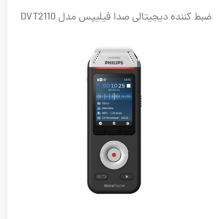
ضبط کننده دیجیتالی صدا فیلیپس مدل DVT2110