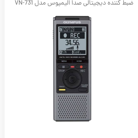
ضبط کننده دیجیتالی صدا الیمپوس مدل VN-731