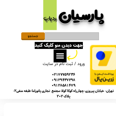
پارسیان​​​​​​​
حساب کاربری من
ردیاب
تغییر گذر واژه
سفارشات
جستجو
جهت دیدن منو کلیک کنید
خروج از حساب کاربری
ورود
/
ثبت نام در سایت
02177759236
09129437298
09128581479
تهران- خیابان پیروزی-چهارراه کوکا کولا-مجتمع تجاری پانوراما-طبقه منفی2-
پلاک 202