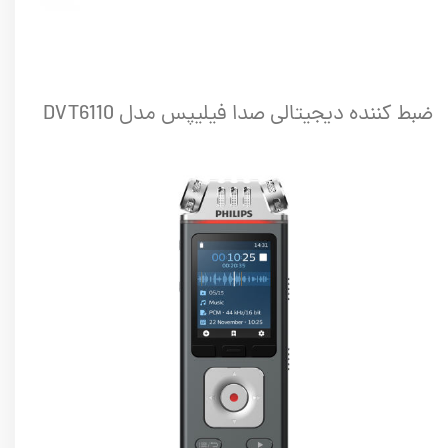
ضبط کننده دیجیتالی صدا فیلیپس مدل DVT6110