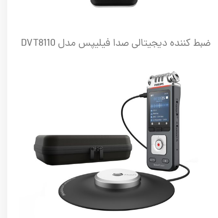
ضبط کننده دیجیتالی صدا فیلیپس مدل DVT8110