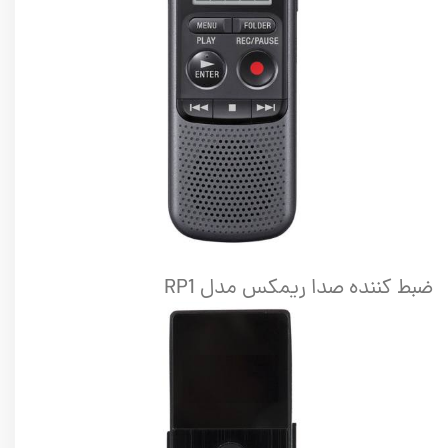
ضبط کننده صدا ریمکس مدل RP1