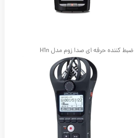
ضبط کننده حرفه ای صدا زوم مدل H1n