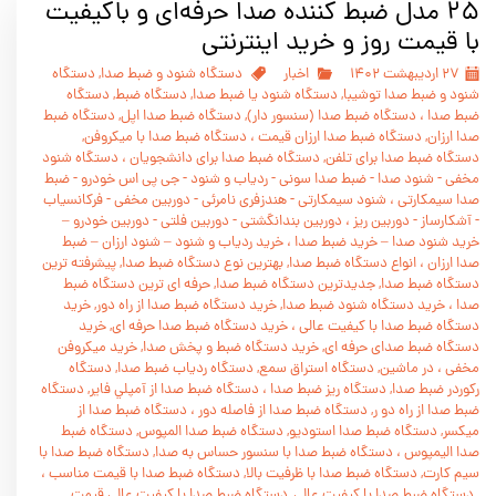
۲۵ مدل ضبط کننده صدا حرفه‌ای و باکیفیت
با قیمت روز و خرید اینترنتی
۲۷ اردیبهشت ۱۴۰۲
اخبار
دستگاه شنود و ضبط صدا, دستگاه
شنود و ضبط صدا توشيبا, دستگاه شنود يا ضبط صدا, دستگاه ضبط, دستگاه
ضبط صدا
،
دستگاه ضبط صدا (سنسور دار), دستگاه ضبط صدا اپل, دستگاه ضبط
صدا ارزان, دستگاه ضبط صدا ارزان قيمت
،
دستگاه ضبط صدا با ميکروفن,
دستگاه ضبط صدا برای تلفن, دستگاه ضبط صدا برای دانشجویان
،
دستگاه شنود
مخفی - شنود صدا - ضبط صدا سونی - ردیاب و شنود - جی پی اس خودرو - ضبط
صدا سیمکارتی
،
شنود سیمکارتی - هندزفری نامرئی - دوربین مخفی - فرکانسیاب
- آشکارساز - دوربین ریز
،
دوربین بندانگشتی - دوربین فلتی - دوربین خودرو –
خرید شنود صدا – خرید ضبط صدا
،
خرید ردیاب و شنود – شنود ارزان – ضبط
صدا ارزان
،
انواع دستگاه ضبط صدا, بهترين نوع دستگاه ضبط صدا, پيشرفته ترين
دستگاه ضبط صدا, جديدترين دستگاه ضبط صدا, حرفه ای ترين دستگاه ضبط
صدا
،
خريد دستگاه شنود ضبط صدا, خريد دستگاه ضبط صدا از راه دور, خريد
دستگاه ضبط صدا با کيفيت عالی
،
خريد دستگاه ضبط صدا حرفه ای, خريد
دستگاه ضبط صدای حرفه ای, خريد دستگاه ضبط و پخش صدا, خرید میکروفن
مخفی
،
در ماشين, دستگاه استراق سمع, دستگاه ردياب ضبط صدا, دستگاه
رکوردر ضبط صدا, دستگاه ريز ضبط صدا
،
دستگاه ضبط صدا از آمپلي فاير, دستگاه
ضبط صدا از راه دو ر, دستگاه ضبط صدا از فاصله دور
،
دستگاه ضبط صدا از
ميکسر, دستگاه ضبط صدا استوديو, دستگاه ضبط صدا المپوس, دستگاه ضبط
صدا اليمپوس
،
دستگاه ضبط صدا با سنسور حساس به صدا, دستگاه ضبط صدا با
سيم کارت, دستگاه ضبط صدا با ظرفيت بالا, دستگاه ضبط صدا با قيمت مناسب
،
, دستگاه ضبط صدا با کيفيت عالی, دستگاه ضبط صدا با کيفيت عالی قيمت,