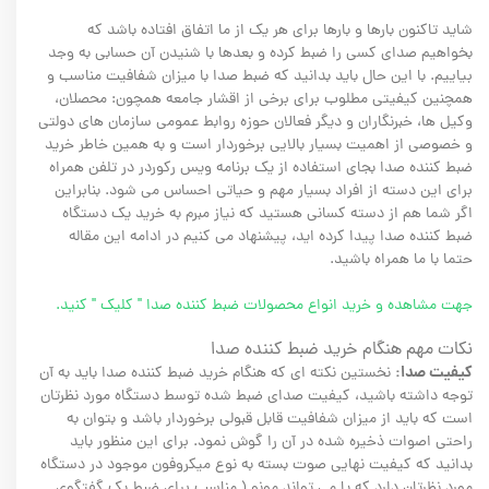
شاید تاکنون بارها و بارها برای هر یک از ما اتفاق افتاده باشد که
بخواهیم صدای کسی را ضبط کرده و بعدها با شنیدن آن حسابی به وجد
بیاییم. با این حال باید بدانید که ضبط صدا با میزان شفافیت مناسب و
همچنین کیفیتی مطلوب برای برخی از اقشار جامعه همچون: محصلان،
وکیل ها، خبرنگاران و دیگر فعالان حوزه روابط عمومی سازمان های دولتی
و خصوصی از اهمیت بسیار بالایی برخوردار است و به همین خاطر خرید
ضبط کننده صدا بجای استفاده از یک برنامه ویس رکوردر در تلفن همراه
برای این دسته از افراد بسیار مهم و حیاتی احساس می شود. بنابراین
اگر شما هم از دسته کسانی هستید که نیاز مبرم به خرید یک دستگاه
ضبط کننده صدا پیدا کرده اید، پیشنهاد می کنیم در ادامه این مقاله
حتما با ما همراه باشید.
جهت مشاهده و خرید انواع محصولات ضبط کننده صدا
" کلیک "
کنید.
نکات مهم هنگام خرید ضبط کننده صدا
کیفیت صدا:
نخستین نکته ای که هنگام خرید ضبط کننده صدا باید به آن
توجه داشته باشید، کیفیت صدای ضبط شده توسط دستگاه مورد نظرتان
است که باید از میزان شفافیت قابل قبولی برخوردار باشد و بتوان به
راحتی اصوات ذخیره شده در آن را گوش نمود. برای این منظور باید
بدانید که کیفیت نهایی صوت بسته به نوع میکروفون موجود در دستگاه
مورد نظرتان دارد که یا می تواند مونو ( مناسب برای ضبط یک گفتگوی