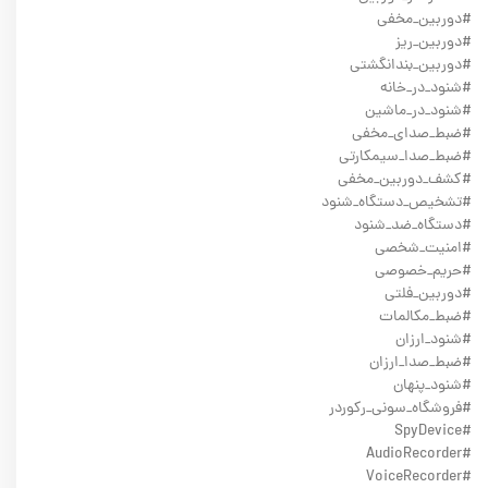
#دوربین_مخفی
#دوربین_ریز
#دوربین_بندانگشتی
#شنود_در_خانه
#شنود_در_ماشین
#ضبط_صدای_مخفی
#ضبط_صدا_سیمکارتی
#کشف_دوربین_مخفی
#تشخیص_دستگاه_شنود
#دستگاه_ضد_شنود
#امنیت_شخصی
#حریم_خصوصی
#دوربین_فلتی
#ضبط_مکالمات
#شنود_ارزان
#ضبط_صدا_ارزان
#شنود_پنهان
#فروشگاه_سونی_رکوردر
#SpyDevice
#AudioRecorder
#VoiceRecorder