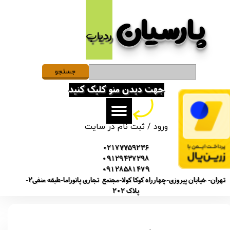
پارسیان​​​​​​​
حساب کاربری من
ردیاب
تغییر گذر واژه
سفارشات
جستجو
جهت دیدن منو کلیک کنید
خروج از حساب کاربری
ورود
/
ثبت نام در سایت
02177759236
09129437298
09128581479
تهران- خیابان پیروزی-چهارراه کوکا کولا-مجتمع تجاری پانوراما-طبقه منفی2-
پلاک 202