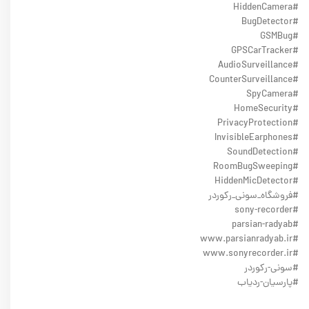
#HiddenCamera
#BugDetector
#GSMBug
#GPSCarTracker
#AudioSurveillance
#CounterSurveillance
#SpyCamera
#HomeSecurity
#PrivacyProtection
#InvisibleEarphones
#SoundDetection
#RoomBugSweeping
#HiddenMicDetector
#فروشگاه_سونی_رکوردر
#sony-recorder
#parsian-radyab
#www.parsianradyab.ir
#www.sonyrecorder.ir
#سونی-رکوردر
#پارسیان-ردیاب