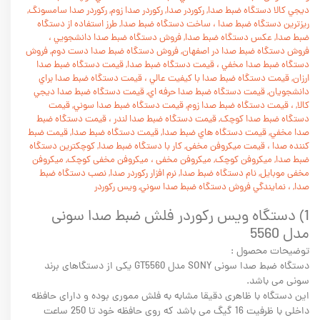
ديجي کالا دستگاه ضبط صدا, رکوردر صدا, رکوردر صدا زوم, رکوردر صدا سامسونگ,
ريزترين دستگاه ضبط صدا
،
ساخت دستگاه ضبط صدا, طرز استفاده از دستگاه
ضبط صدا, عکس دستگاه ضبط صدا, فروش دستگاه ضبط صدا دانشجويي
،
فروش دستگاه ضبط صدا در اصفهان, فروش دستگاه ضبط صدا دست دوم, فروش
دستگاه ضبط صدا مخفي
،
قيمت دستگاه ضبط صدا, قيمت دستگاه ضبط صدا
ارزان, قيمت دستگاه ضبط صدا با کيفيت عالي
،
قيمت دستگاه ضبط صدا براي
دانشجويان, قيمت دستگاه ضبط صدا حرفه اي, قيمت دستگاه ضبط صدا ديجي
کالا,
،
قيمت دستگاه ضبط صدا زوم, قيمت دستگاه ضبط صدا سوني, قيمت
دستگاه ضبط صدا کوچک, قيمت دستگاه ضبط صدا لندر
،
قيمت دستگاه ضبط
صدا مخفي, قيمت دستگاه هاي ضبط صدا, قیمت دستگاه ضبط صدا, قیمت ضبط
کننده صدا
،
قیمت میکروفن مخفی, کار با دستگاه ضبط صدا, کوچکترین دستگاه
ضبط صدا, میکروفن کوچک, میکروفن مخفی
،
میکروفن مخفی کوچک, میکروفن
مخفی موبایل, نام دستگاه ضبط صدا, نرم افزار رکوردر صدا, نصب دستگاه ضبط
صدا,
،
نمايندگي فروش دستگاه ضبط صدا سوني, ویس رکوردر
1) دستگاه ویس رکوردر فلش ضبط صدا سونی
مدل 5560
توضیحات محصول :
دستگاه ضبط صدا سونی SONY مدل GT5560 یکی از دستگاهای برند
سونی می باشد.
این دستگاه با ظاهری دقیقا مشابه به فلش مموری بوده و دارای حافظه
داخلی با ظرفیت 16 گیگ می باشد که روی حافظه خود تا 250 ساعت