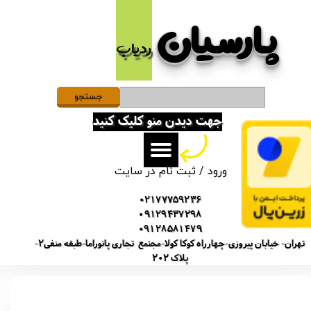
پارسیان​​​​​​​
حساب کاربری من
ردیاب
تغییر گذر واژه
سفارشات
جستجو
جهت دیدن منو کلیک کنید
خروج از حساب کاربری
ورود
/
ثبت نام در سایت
02177759236
09129437298
09128581479
تهران- خیابان پیروزی-چهارراه کوکا کولا-مجتمع تجاری پانوراما-طبقه منفی2-
پلاک 202