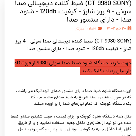
(GT-9980 SONY) ضبط کننده دیجیتالی صدا
سونی - 4 روز شارژ - کیفیت 120db - شنود
صدا - دارای سنسور صدا
۲۰ دی ۱۴۰۲
اخبار
،
آموزش
(GT-9980 SONY) ضبط کننده دیجیتالی صدا سونی - 4 روز
شارژ - کیفیت 120db - شنود صدا - دارای سنسور صدا
جهت خرید دستگاه شنود ضبط صدا سونی 9980 از فروشگاه
پارسیان ردیاب کلیک کنید.
این
دستگاه شنود ضبط
صدا
دارای سنسور صدای اتوماتیک می باشد ،
که در صورت شنیدن صدا شروع به ضبط صدای محیط می کند.
یک دستگاه کوچک که تمام نیازهای شما را بر اورده میکند
مثل همه دستگاه شنود کوچک و ارزان قیمت ، جهت شنیدن صدای ضبط
شده می توانید از هندزفری داخل جعبه استفاده نمایید و یا از طریق
کابل رابط داخل جعبه به گوشی موبایل و یا لپتاپ و کامپیوتر متصل
نمایید.