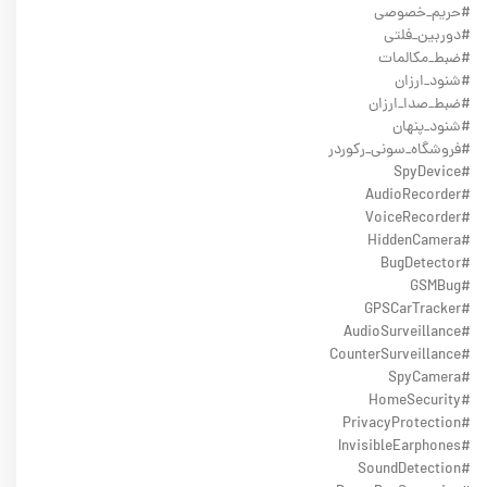
#حریم_خصوصی
#دوربین_فلتی
#ضبط_مکالمات
#شنود_ارزان
#ضبط_صدا_ارزان
#شنود_پنهان
#فروشگاه_سونی_رکوردر
#SpyDevice
#AudioRecorder
#VoiceRecorder
#HiddenCamera
#BugDetector
#GSMBug
#GPSCarTracker
#AudioSurveillance
#CounterSurveillance
#SpyCamera
#HomeSecurity
#PrivacyProtection
#InvisibleEarphones
#SoundDetection