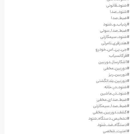
#شنود_قانونی
#شنود_صدا
#ضبط_صدا
#ردیاب_و_شنود
#ضبط_صدا_سونی
#شنود_سیمکارتی
#هندزفری_نامرئی
#جی_پی_اس_خودرو
#فرکانسیاب
#آشکارساز_دوربین
#دوربین_مخفی
#دوربین_ریز
#دوربین_بندانگشتی
#شنود_در_خانه
#شنود_در_ماشین
#ضبط_صدای_مخفی
#ضبط_صدا_سیمکارتی
#کشف_دوربین_مخفی
#تشخیص_دستگاه_شنود
#دستگاه_ضد_شنود
#امنیت_شخصی