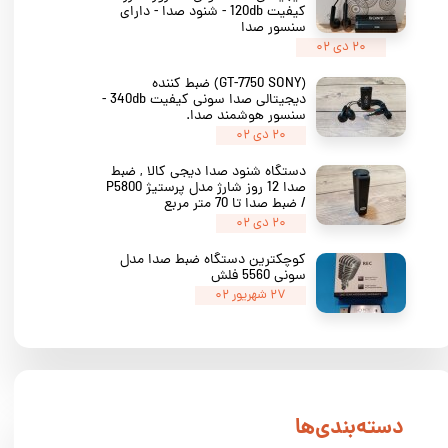
کیفیت 120db - شنود صدا - دارای
سنسور صدا
۲۰ دی ۰۲
(GT-7750 SONY) ضبط کننده
دیجیتالی صدا سونی کیفیت 340db -
سنسور هوشمند صدا.
★
★
۲۰ دی ۰۲
دستگاه شنود صدا دیجی کالا , ضبط
صدا 12 روز شارژ مدل پرستیژ P5800
/ ضبط صدا تا 70 متر مربع
۲۰ دی ۰۲
کوچکترین دستگاه ضبط صدا مدل
سونی 5560 فلش
۲۷ شهریور ۰۲
دسته‌بندی‌ها