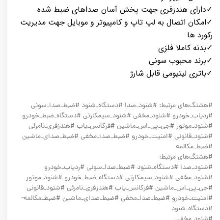
✓دارای هندزفری جهت پخش آسان صداهای ضبط شده
✓امکان اتصال به لپ تاپ و کامپیوتر و موبایل جهت مدیریت
رکورد ها
✓بدنه کاملا فلزی
✓برند محبوب سونی
✓باتری لیتیومی قابل شارژ
#هشتگ‌های مرتبط: #شنود_صدا #دستگاه_شنود #ضبط_صدا_سونی
#ردیاب_خودرو #شنود_مخفی #شنود_سیمکارتی #دستگاه_ضبط_خودرو
#شنود_موتور #جی_پی_اس_ماشین #فرکانس_یاب #هندزفری_نامرئی
#شنود_قانونی #امنیت_خودرو #ضبط_صدا_مخفی #ضبط_صدای_ماشین
#ضبط_مکالمه
#هشتگ‌های مرتبط:
#شنود_صدا #دستگاه_شنود #ضبط_صدا_سونی #ردیاب_خودرو
#شنود_مخفی #شنود_سیمکارتی #دستگاه_ضبط_خودرو #شنود_موتور
#جی_پی_اس_ماشین #فرکانس_یاب #هندزفری_نامرئی #شنود_قانونی
#امنیت_خودرو #ضبط_صدا_مخفی #ضبط_صدای_ماشین #ضبط_مکالمه-
#دستگاه_شنود
#شنود_مخفی