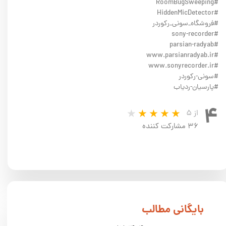
#RoomBugSweeping
#HiddenMicDetector
#فروشگاه_سونی_رکوردر
#sony-recorder
#parsian-radyab
#www.parsianradyab.ir
#www.sonyrecorder.ir
#سونی-رکوردر
#پارسیان-ردیاب
۴
از ۵
۳۶ مشارکت کننده
​بایگانی مطالب