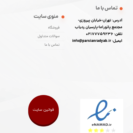
تماس با ما
منوی سایت
آدرس: تهران-خیابان پیروزی-
مجتمع پانوراما-پارسیان ردیاب
فروشگاه
تلفن: 02177759236
سوالات متداول
ایمیل: info@parsianradyab.ir
تماس با ما
قوانین سایت