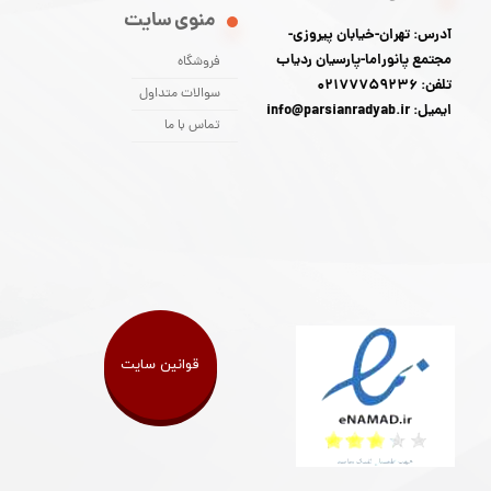
منوی سایت
آدرس: تهران-خیابان پیروزی-
مجتمع پانوراما-پارسیان ردیاب
فروشگاه
تلفن: 02177759236
سوالات متداول
ایمیل: info@parsianradyab.ir
تماس با ما
قوانین سایت