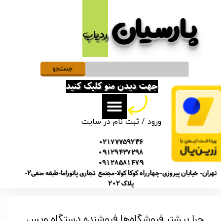
پارسیان​​​​​​​
حساب کاربری من
ردیاب
تغییر گذر واژه
سفارشات
جستجو
جهت دیدن منو کلیک کنید
خروج از حساب کاربری
ورود
/
ثبت نام در سایت
02177759236
09129437298
09128581479
تهران- خیابان پیروزی-چهارراه کوکا کولا-مجتمع تجاری پانوراما-طبقه منفی2-
پلاک 202
چرا بیشتر فروشگاه‌ها فروشنده دستگاه ویس