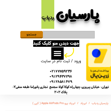
پارسیان​​​​​​​
حساب کاربری من
ردیاب
تغییر گذر واژه
سفارشات
جستجو
جهت دیدن منو کلیک کنید
خروج از حساب کاربری
ورود
/
ثبت نام در سایت
02177759236
09129437298
09128581479
تهران- خیابان پیروزی-چهارراه کوکا کولا-مجتمع تجاری پانوراما-طبقه منفی2-
پلاک 202
پارسیان ردیاب
ایرپاد
ایرپاد پرو Apple AirPods Pro ( کپی )