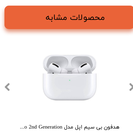
محصولات مشابه
هدفون بی سیم اپل مدل AirPods Pro 2nd Generation همراه با محفظه شارژ طرح اصل