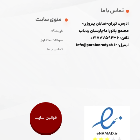
تماس با ما
منوی سایت
آدرس: تهران-خیابان پیروزی-
مجتمع پانوراما-پارسیان ردیاب
فروشگاه
تلفن: 02177759236
سوالات متداول
ایمیل: info@parsianradyab.ir
تماس با ما
قوانین سایت