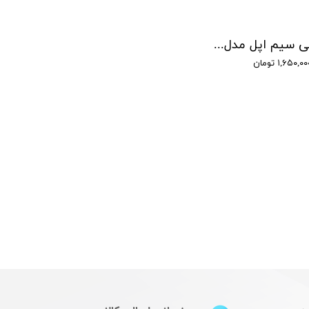
هدفون بی سیم اپل مدل AirPods Pro 2nd Generation همراه با محفظه شارژ طرح اصل
۱,۶۵۰,۰ تومان