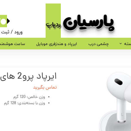
پارسیان​​​​​​​
ردیاب
۰
ورود
/
ثبت ن
حساب کاربر
سته
چشمی درب
ایرپاد و هندزفری موبایل
ساعت هوشمند
تغییر گذر وا
سفارشات
ایرپاد پرو2 های کپی اپل
خروج از حسا
تماس بگیرید
وزن خالص: 120 گرم
وزن با بسته‌بندی: 128 گرم