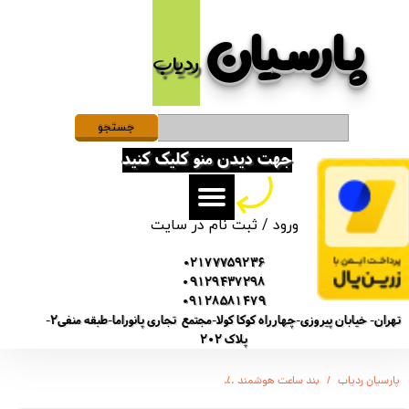
پارسیان​​​​​​​
حساب کاربری من
ردیاب
تغییر گذر واژه
سفارشات
جستجو
جهت دیدن منو کلیک کنید
خروج از حساب کاربری
ورود
/
ثبت نام در سایت
02177759236
09129437298
09128581479
تهران- خیابان پیروزی-چهارراه کوکا کولا-مجتمع تجاری پانوراما-طبقه منفی2-
پلاک 202
پارسیان ردیاب
بند ساعت هوشمند
بند ساعت هوشمند مدل Bead3 مناسب برای ساعت هوشمند سامسونگ Galaxy Watch 46mm