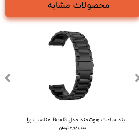
محصولات مشابه
بند ساعت هوشمند مدل Bead3 مناسب برای ساعت هوشمند سامسونگ Galaxy Watch 46mm
۳,۹۸۰,۰۰۰ تومان