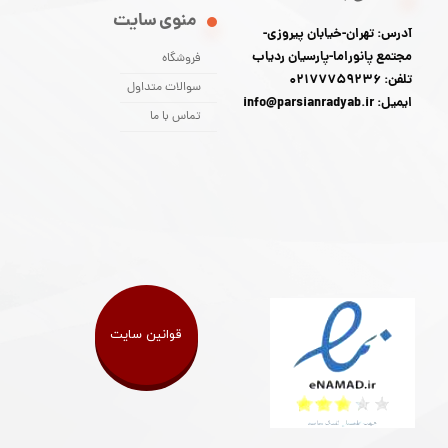
منوی سایت
آدرس: تهران-خیابان پیروزی-
مجتمع پانوراما-پارسیان ردیاب
فروشگاه
تلفن: 02177759236
سوالات متداول
ایمیل: info@parsianradyab.ir
تماس با ما
قوانین سایت