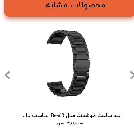
محصولات مشابه
بند ساعت هوشمند مدل Bead3 مناسب برای ساعت هوشمند سامسونگ Galaxy Watch 46mm
۳,۹۸۰,۰۰۰ تومان