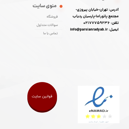
منوی سایت
آدرس: تهران-خیابان پیروزی-
مجتمع پانوراما-پارسیان ردیاب
فروشگاه
تلفن: 02177759236
سوالات متداول
ایمیل: info@parsianradyab.ir
تماس با ما
قوانین سایت