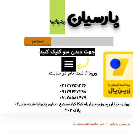
پارسیان​​​​​​​
حساب کاربری من
ردیاب
تغییر گذر واژه
سفارشات
جستجو
جهت دیدن منو کلیک کنید
خروج از حساب کاربری
ورود
/
ثبت نام در سایت
02177759236
09129437298
09128581479
تهران- خیابان پیروزی-چهارراه کوکا کولا-مجتمع تجاری پانوراما-طبقه منفی2-
پلاک 202
پارسیان ردیاب
بند ساعت هوشمند
بند ساعت هوشمند مدل Bead3 مناسب برای ساعت هوشمند سامسونگ Galaxy Watch 46mm