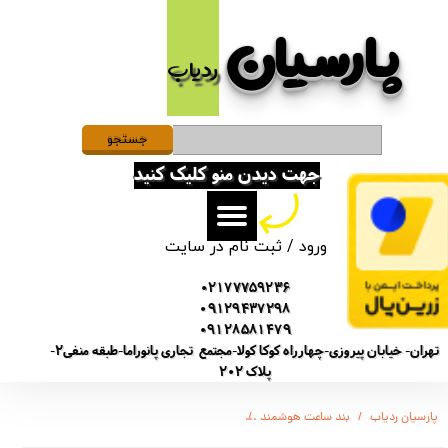
پارسیان​​​​​​​
حساب کاربری من
ردیاب
تغییر گذر واژه
سفارشات
جستجو
جهت دیدن منو کلیک کنید
خروج از حساب کاربری
ورود
/
ثبت نام در سایت
02177759236
09129437298
09128581479
تهران- خیابان پیروزی-چهارراه کوکا کولا-مجتمع تجاری پانوراما-طبقه منفی2-
پلاک 202
پارسیان ردیاب
بند ساعت هوشمند
بند مدل GWA2-0020 مناسب برای ساعت هوشمند سامسونگ Galaxy Watch Active 2 44mm