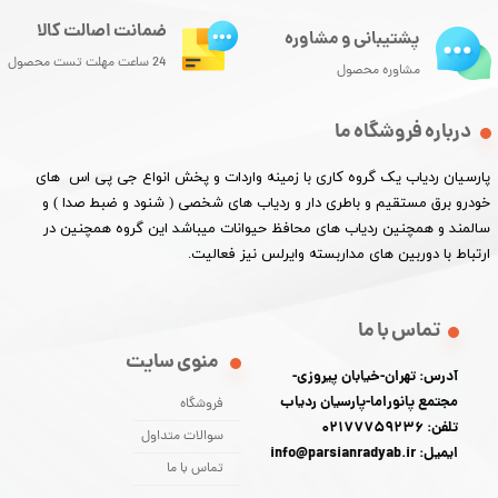
ضمانت اصالت کالا
پشتیبانی و مشاوره
24 ساعت مهلت تست محصول
مشاوره محصول
درباره فروشگاه ما
پارسیان ردیاب یک گروه کاری با زمینه واردات و پخش انواع جی پی اس های
خودرو برق مستقیم و باطری دار و ردیاب های شخصی ( شنود و ضبط صدا ) و
سالمند و همچنین ردیاب های محافظ حیوانات میباشد این گروه همچنین در
ارتباط با دوربین های مداربسته وایرلس نیز فعالیت.​​​​​​​
تماس با ما
منوی سایت
آدرس: تهران-خیابان پیروزی-
مجتمع پانوراما-پارسیان ردیاب
فروشگاه
تلفن: 02177759236
سوالات متداول
ایمیل: info@parsianradyab.ir
تماس با ما