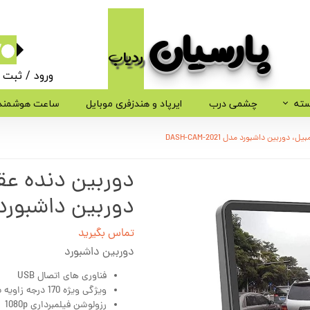
پارسیان​​​​​​​
ردیاب
۰
ورود
/
ثبت ن
حساب کاربر
سته
چشمی درب
ایرپاد و هندزفری موبایل
ساعت هوشمند
تغییر گذر وا
ربین داشبورد مدل DASH-CAM-2021
سفارشات
دوربین دنده عق
خروج از حسا
دوربین داشبورد مدل 2021
تماس بگیرید
دوربین داشبورد
فناوری های اتصال USB
ویژگی ویژه 170 درجه زاویه باز، سنسور G، WDR
رزولوشن فیلمبرداری 1080p