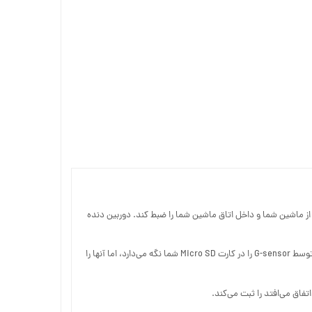
Full HD 960 و دارای یک دوربین دید عقب و دوربین داخلی 480P است که می‌تواند هر نقطه از ماشین شما و داخل اتاق ماشین شما را ضبط کند. دوربین دنده
سیستم‌های تشخیص حرکت و مانیتورینگ پارک به طور خودکار احتراق، حرکت، تصادف و لرزش را تشخیص می‌دهد. G-Sensor بخش مهم و حیاتی ضبط شده توسط G-sensor را در کارت Micro SD شما نگه می‌دارد، اما آنها را