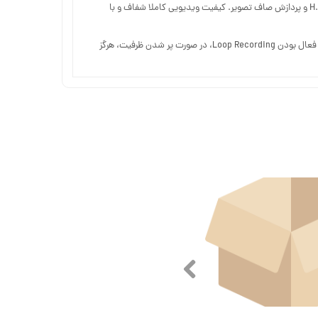
لنز زاویه فوق العاده 170 درجه، دوربین‌های داش برای اتومبیل‌ها دارای وضوح تصویر Full-HD 1920×1080 هستند، با استفاده از فناوری فشرده سازی عکاسی H.264 و پردازش صاف تصویر. کیفیت ویدیویی کاملا شفاف و با
تا 32 گیگابایت از کارت های حافظه TF را هنگامی که فضای ذخیره سازی پر است پشتیبانی می‌کند، این دوربین به طور خودکار بخش قبلی را پوشش می‌دهد. با فعال بودن Loop Recording، در صورت پر شدن ظرفیت، هرگز