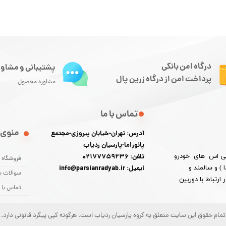
درگاه امن بانکی
پشتیبانی و مشاور
پرداخت امن از درگاه زرین پال
مشاوره محصول
تماس با ما
منوی 
آدرس: تهران-خیابان پیروزی-مجتمع
پانوراما-پارسیان ردیاب
 پی اس های خودرو
تلفن: 02177759236
فروشگاه
) و سالمند و
ایمیل: info@parsianradyab.ir
سوالات م
رتباط با دوربین
تماس با م
تمام حقوق این سایت متعلق به گروه پارسیان ردیاب است. هرگونه کپی پیگرد قانونی دارد.