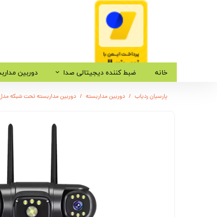
خانه
ضبط کننده دیجیتالی صدا
دوربین مدارب
پارسیان ردیاب
دوربین مداربسته
دوربین مداربسته تحت شبکه مدل C28-G