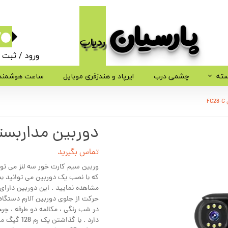
پارسیان​​​​​​​
ردیاب
۰
ورود
/
ثبت ن
حساب کاربر
سته
چشمی درب
ایرپاد و هندزفری موبایل
ساعت هوشمند
تغییر گذر وا
F
سفارشات
دوربین مداربسته 
خروج از حسا
تماس بگیرید
وربین سیم کارت خور سه لنز می توان
مشاهده نمایید . این دوربین دارای
حرکت از جلوی دوربین آلارم دستگاه 
در شب رنگی ، مکالمه دو طرفه ، چرخ
دارد . با 