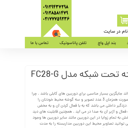
09129437298
09128581479
​​​​​​​02177759236
ام در سایت
ی من
بند اپل واچ
تلفن پاناسونیک
تماس با ما
ژه
تحت شبکه مدل FC28-G
ب کاربری
د جایگزین بسیار مناسبی برای دوربین های کابلی باشد . چرا
که با نصب یک دوربین می توانید بصورت همزمان 3 عدد تصویر و سه گوشه محیط خودتان را
 دزدگیر داخلی می باشد که به با فعال کردن آن و به محض
فعال و آژیر آن به صدا در می آید . همچنین قابلیت های دید
ش به تمام زوایا در این دوربین مانند سایر دوربین ها وجود
گذاشتن یک رم 128 گیگ می توانید تصاویر محیط این دوربین مداربسته را به مدت