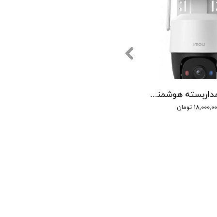
دوربین مداربسته هوشمند آیمو مدل Cruiser SC 5MP
۱۸,۰۰۰,۰ تومان