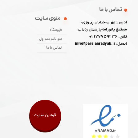
تماس با ما
منوی سایت
آدرس: تهران-خیابان پیروزی-
مجتمع پانوراما-پارسیان ردیاب
فروشگاه
تلفن: 02177759236
سوالات متداول
ایمیل: info@parsianradyab.ir
تماس با ما
قوانین سایت