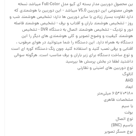
ین محصول دوربین مدار بسته آی کیو مدل Full-Color میباشد نسخه
هوش مصنوعی این دوربین V5.0 میباشد - این دوربین با هوشمندی که
دارد تفاوت بسیار زیادی با سایر دوربین ها دارد: تشخیص هوشمند شب و
روز - تشخیص هوشمند باران و آفتاب و برف - تشخیص هوشمند فاصله
دور و نزدیک - تشخیص هوشمند اتصال به دستگاه DVR - تشخیص
هوشمند کیفیت و وضوح تصویر و کلی هوشمندی های دیگر را این
دستگاه به همراه دارد. این دستگاه را شما میتوانید در هوای مرطوب ،
آفتابی و برفی نصب کنید و استفاده کنید چون رنگ دستگاه کوره ای است
و نوع ساخت دستگاه برای زیر باران و برف مناسب است. هرگونه سوالی
داشتید لطفا در بخش پرسش ها بپرسید
نوع دوربین های امنیتی و نظارتی
آنالوگ
AHD
ابعاد
۱۸۰*۷۰*۶۵ میلی‌متر
مشخصات ظاهری
با سیم
بولت
نوع اتصال
باسیم (BNC)
نوع حسگر تصویر