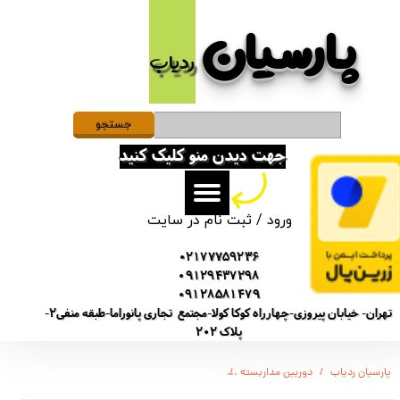
پارسیان​​​​​​​
حساب کاربری من
ردیاب
تغییر گذر واژه
سفارشات
جستجو
جهت دیدن منو کلیک کنید
خروج از حساب کاربری
ورود
/
ثبت نام در سایت
02177759236
09129437298
09128581479
تهران- خیابان پیروزی-چهارراه کوکا کولا-مجتمع تجاری پانوراما-طبقه منفی2-
پلاک 202
پارسیان ردیاب
دوربین مداربسته
دوربین مداربسته آنالوگ آی کیو مدل Full-Color