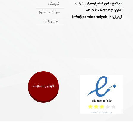
مجتمع پانوراما-پارسیان ردیاب
فروشگاه
تلفن: 02177759236
سوالات متداول
ایمیل: info@parsianradyab.ir
تماس با ما
قوانین سایت