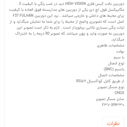
دوربین بالت کیس فلزی HIGH VISION دید در شب رنگی با کیفیت 2
مگاپیکسل فول اچ دی یکی از دوربین های مداربسته فوق العاده با کیفیت
برای محیط های داخلی و خارجی میباشد . برد این دوربین F37 FULHAN
اصل است که تصویری واضح از محیط را برای شما به نمایش میگذارد و از
ثبات رنگی بسیاری بالایی برخوردار است . لازم به ذکر است تصویر این
دوربین به صورت واید و پهن میباشد که تصویر 90 درجه را به اشتراک
میگذارد.
مشخصات ظاهری
بولت
با سیم
نوع اتصال
باسیم (BNC)
مشخصات اتصال
از طریق کابل کواکسیال RG۵۹
نوع حسگر تصویر
CMOS
سایز حسگر تصویر
F۳۷-XM۳۳۰
نظرات