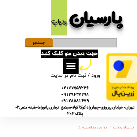
پارسیان​​​​​​​
حساب کاربری من
ردیاب
تغییر گذر واژه
سفارشات
جستجو
جهت دیدن منو کلیک کنید
خروج از حساب کاربری
ورود
/
ثبت نام در سایت
02177759236
09129437298
09128581479
تهران- خیابان پیروزی-چهارراه کوکا کولا-مجتمع تجاری پانوراما-طبقه منفی2-
پلاک 202
پارسیان ردیاب
دوربین مداربسته
دوربین مداربسته آنالوگ مدل HIGH VISION MS8233