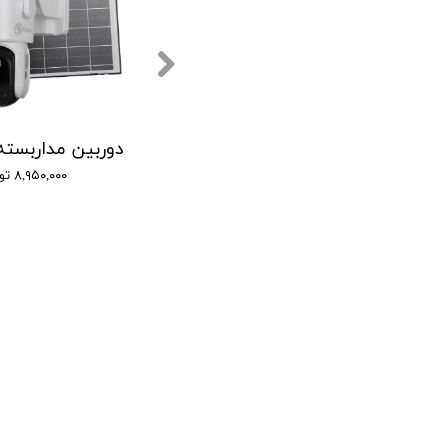
دوربین مداربسته تحت شبکه مدل مینی اسپید دام v380 pro starlight
۹,۰۰۰,۰۰۰ تومان
۸,۹۵۰,۰۰۰ تومان