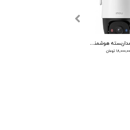
دوربین مداربسته هوشمند آیمو مدل Cruiser SC 5MP
۱۸,۰۰۰,۰ تومان