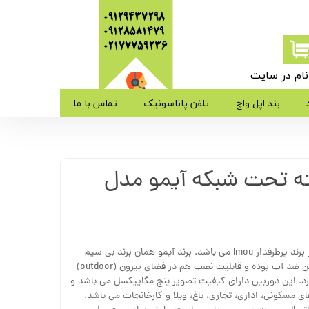
09129437298
09128581479
​​​​​​​02177759236
ام در سایت
ی من
بند اپل واچ
تلفن پاناسونیک
تماس با ما
ژه
ه تحت شبکه آیمو مدل
ب کاربری
این دوربین مداربسته بولت Wifi از برند پرطرفدار Imou می باشد. برند آیمو همان برند بی سیم
محبوب Dahua می باشد. این دوربین ضد آب بوده و قابلیت نصب هم در فضای بیرون (outdoor)
فضای داخل (indoor) را دارد. این دوربین دارای کیفیت تصویر پنج مگاپیکسل می باشد و
 مسکونی، اداری، تجاری، باغ، ویلا و کارخانجات می باشد.