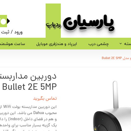
پارسیان​​​​​​​
ردیاب
۰
ورود
/
ثبت ن
حساب کاربر
سته
چشمی درب
ایرپاد و هندزفری موبایل
ساعت هوشمند
تغییر گذر وا
Bullet 
سفارشات
دوربین مداربست
خروج از حسا
Bullet 2E 5MP
تماس بگیرید
و هم در 
یک گزینه بسیار مناسب برای واحدهای