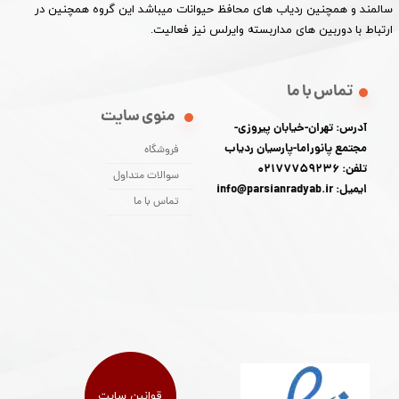
سالمند و همچنین ردیاب های محافظ حیوانات میباشد این گروه همچنین در
ارتباط با دوربین های مداربسته وایرلس نیز فعالیت.​​​​​​​
تماس با ما
منوی سایت
آدرس: تهران-خیابان پیروزی-
مجتمع پانوراما-پارسیان ردیاب
فروشگاه
تلفن: 02177759236
سوالات متداول
ایمیل: info@parsianradyab.ir
تماس با ما
قوانین سایت