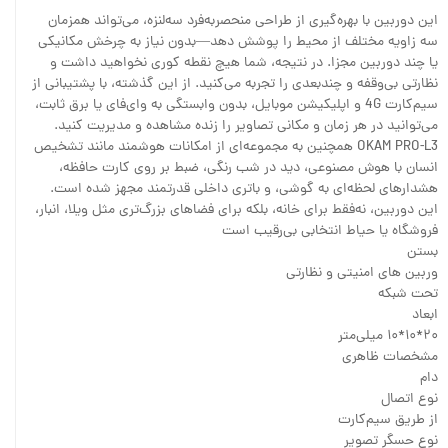
این دوربین با بهره‌گیری از طراحی منحصربه‌فرد سه‌لنزه، می‌تواند همزمان
سه زاویه مختلف از محیط را پوشش دهد—بدون نیاز به چرخش مکانیکی
یا چند دوربین مجزا. در نتیجه، شما هیچ نقطه کوری نخواهید داشت و
نظارتی بی‌وقفه و چندبعدی را تجربه می‌کنید. از این گذشته، با پشتیبانی از
سیم‌کارت 4G و اپلیکیشن موبایل، بدون وابستگی به وای‌فای یا برق ثابت،
می‌توانید در هر زمان و مکانی تصاویر را زنده مشاهده و مدیریت کنید.
OKAM PRO-L3 همچنین به مجموعه‌ای از امکانات هوشمند مانند تشخیص
انسان با هوش مصنوعی، دید در شب رنگی، ضبط بر روی کارت حافظه،
هشدارهای لحظه‌ای به گوشی، و باتری داخلی قدرتمند مجهز شده است.
این دوربین، نه‌فقط برای خانه، بلکه برای فضاهای بزرگ‌تری مثل ویلا، انبار،
فروشگاه یا حیاط انتخابی بی‌رقیب است
بستن
وربین های امنیتی و نظارتی
تحت شبکه
ابعاد
۲۰*۱۰*۱۰ میلی‌متر
مشخصات ظاهری
دام
نوع اتصال
از طریق سیم‌کارت
نوع حسگر تصویر