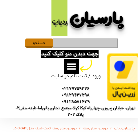
پارسیان​​​​​​​
حساب کاربری من
ردیاب
تغییر گذر واژه
سفارشات
جستجو
جهت دیدن منو کلیک کنید
خروج از حساب کاربری
ورود
/
ثبت نام در سایت
02177759236
09129437298
09128581479
تهران- خیابان پیروزی-چهارراه کوکا کولا-مجتمع تجاری پانوراما-طبقه منفی2-
پلاک 202
پارسیان ردیاب
دوربین مداربسته
دوربین مداربسته تحت شبکه مدل L3-OKAM