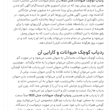
ردیاب کوچک حیوانات مدل
B22
برای تمام حیوانات خانگی مناسب است.
همین چند روز پیش بود که در میان استوری های اینستاگرام آگهی گم شدن
سگی را دیدم که صاحبش برای پیدا شدنش ده میلیون تومان مژدگانی
گذاشته بود. چنین آگهی هایی این روزها کم در کشور ما دیده نمی‌شود. در
زمان نگهداری از حیوانات، تأمین امنیت آن‌ها به‌اندازه تأمین سلامتشان
اهمیت دارد. در یک‌لحظه غفلت ممکن است حیوان گران‌بهای خود را برای
همیشه از دست بدهید. حتی ممکن است آن را به سرقت ببرند. تنها راه حل
رفع مقابله با این اتفاقات داشتن یک ردیاب است که به حیوان وصل
می‌شود و صاحبش در تمام مدت می‌تواند رفت و آمد او را رصد کند و در
صورت بروز هرگونه مشکلی اقدامات لازم را انجام دهد.
ردیاب کوچک حیوانات و کارایی آن
ردیاب کوچک حیوانات به‌سادگی به حیوان نصب می‌شود و در صورت گم
شدن او در کمترین زمان ممکن می‌توان حیوان را به خانه برگرداند. مهم‌ترین
کاربرد ردیاب تعین موقعیت مکانی حیوان است. این ردیاب ها اندازه کوچکی
دارند. حتی می‌توان آن‌ها را مانند قلاده به گردن حیوان بست. برخی از
حیوانات خیلی بازیگوش هستند و گردن می‌تواند بهترین قسمت بدن حیوان
برای نصب ردیاب باشد. به‌این‌ترتیب خود حیوان به آن دسترسی ندارد و
نمی‌تواند دستکاری و خرابش کند و یا آن را از خودش جدا کند. وزن این
ردیاب ها زیاد نیست و موجب آزار و اذیت حیوان نیز نمی‌شود.
ردیاب کوچک حیوانات مدل
B22
کار با ردیاب ها و همچنین
اصلاً سخت
نیست. به محض تهیه یک ردیاب نرم افزار مخصوص آن را می‌توانید روی
گوشی همراه یا لپ تاپ خود نصب کنید و در صورت درخواست از دستگاه،
موقعیت حیوان به شکل پیامک برای شما ارسال می‌شود. به همین دلیل،