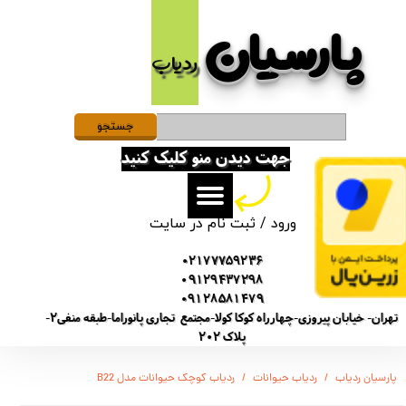
پارسیان​​​​​​​
حساب کاربری من
ردیاب
تغییر گذر واژه
سفارشات
جستجو
جهت دیدن منو کلیک کنید
خروج از حساب کاربری
ورود
/
ثبت نام در سایت
02177759236
09129437298
09128581479
تهران- خیابان پیروزی-چهارراه کوکا کولا-مجتمع تجاری پانوراما-طبقه منفی2-
پلاک 202
پارسیان ردیاب
ردیاب حیوانات
ردیاب کوچک حیوانات مدل B22