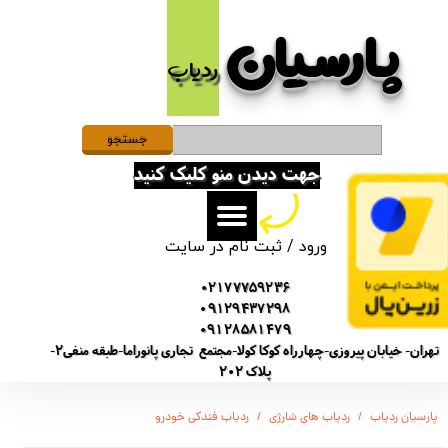
پارسیان​​​​​​​
حساب کاربری من
ردیاب
تغییر گذر واژه
سفارشات
جستجو
جهت دیدن منو کلیک کنید
خروج از حساب کاربری
ورود
/
ثبت نام در سایت
02177759236
09129437298
09128581479
تهران- خیابان پیروزی-چهارراه کوکا کولا-مجتمع تجاری پانوراما-طبقه منفی2-
پلاک 202
پارسیان ردیاب
ردیاب های شارژی
ردیاب فندکی خودرو