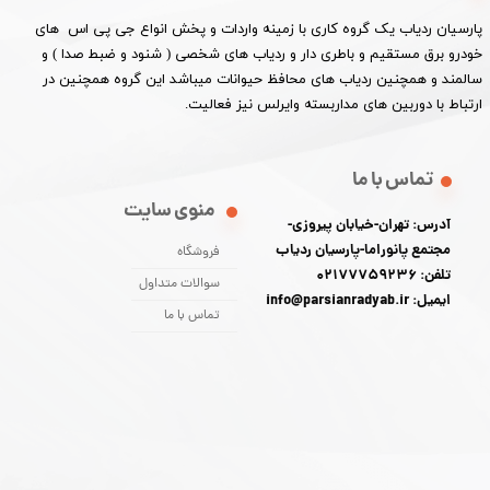
پارسیان ردیاب یک گروه کاری با زمینه واردات و پخش انواع جی پی اس های
خودرو برق مستقیم و باطری دار و ردیاب های شخصی ( شنود و ضبط صدا ) و
سالمند و همچنین ردیاب های محافظ حیوانات میباشد این گروه همچنین در
ارتباط با دوربین های مداربسته وایرلس نیز فعالیت.​​​​​​​
تماس با ما
منوی سایت
آدرس: تهران-خیابان پیروزی-
مجتمع پانوراما-پارسیان ردیاب
فروشگاه
تلفن: 02177759236
سوالات متداول
ایمیل: info@parsianradyab.ir
تماس با ما