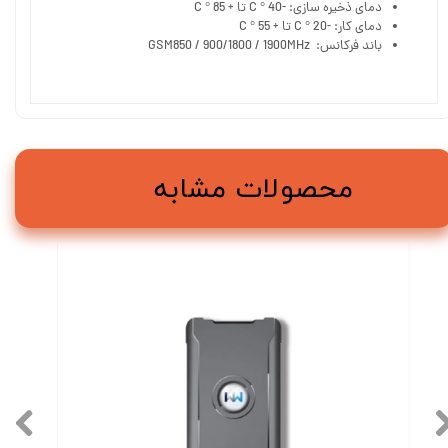
دمای ذخیره سازی: -40 ° C تا + 85 ° C
دمای کار: -20 ° C تا + 55 ° C
باند فرکانس: GSM850 / 900/1800 / 1900MHz
محصولات مشابه