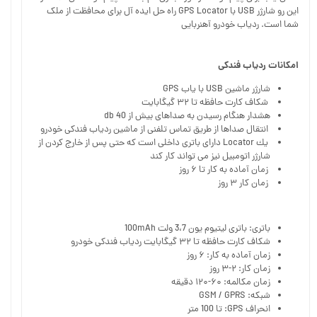
این رو شارژر USB با GPS Locator راه حل ایده آل برای محافظت از ملک
شما است. ردیاب خودرو آهنربایی
امکانات ردیاب فندکی
شارژر ماشین USB با یاب GPS
شکاف کارت حافظه تا ۳۲ گیگابایت
هشدار هنگام رسیدن به صداهای بیش از 40 db
انتقال صداها از طریق تماس تلفنی از ماشین ردیاب فندکی خودرو
یك Locator دارای باتری داخلی است كه حتی پس از خارج كردن از
شارژر اتومبیل نیز می تواند كار كند
زمان آماده به کار تا ۶ روز
زمان کار ۳ روز
باتری: باتری لیتیوم یون 3،7 ولت 100mAh
شکاف کارت حافظه تا ۳۲ گیگابایت ردیاب فندکی خودرو
زمان آماده به کار: ۶ روز
زمان کار: ۲-۳ روز
زمان مکالمه: ۶۰-۱۲۰ دقیقه
شبکه: GSM / GPRS
انحراف GPS: تا 100 متر