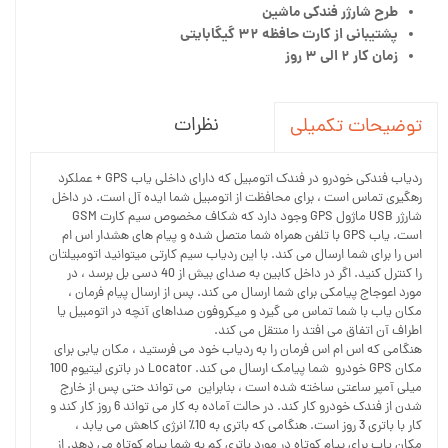
طرح شارژر فندکی ماشین
پشتیبانی از کارت حافظه ۳۲ گیگابایتی
زمان کار ۲ الی ۳ روز
نظرات
توضیحات تکمیلی
ردیاب فندکی خودرو در فندک اتومبیل که دارای داخلی یاب GPS + عملکرد
رهگیری تماس است ، برای محافظت از اتومبیل شما ایده آل است. در داخل
شارژر USB ماژول GPS وجود دارد که شکاف مخصوص سیم کارت GSM
است. یاب GPS با تلفن همراه شما متصل شده و پیام های هشدار اس ام
اس را برای شما ارسال می کند. با این ردیاب سیم کارتی میتوانید اتومبیلتان
را کنترل کنید. اگر در داخل کابین به صدای بیش از 40 دسی بل برسد ، در
مورد اعوجاج پیامکی برای شما ارسال می کند. پس از ارسال پیام فرمان ،
مکان یاب با شما تماس می گیرد و میکروفون صداهای آنچه در اتومبیل یا
اطراف آن اتفاق می افتد را منتقل می کند.
هنگامی که اس ام اس فرمان را به ردیاب خود می فرستید ، مکان یابی برای
مکان GPS خودرو شما پیامک ارسال می کند. Locator در باتری لیتیوم 100
میلی آمپر ساعتی ساخته شده است ، بنابراین می تواند حتی پس از خارج
شدن از فندک خودرو کار کند. در حالت آماده به کار می تواند 6 روز کار کند و
کار با باتری 3 روز است. هنگامی که باتری به 10٪ انرژی کاهش می یابد ،
مکان یاب برای پیام کوتاه در مورد باتری کم به شما پیام کوتاه می دهد. از