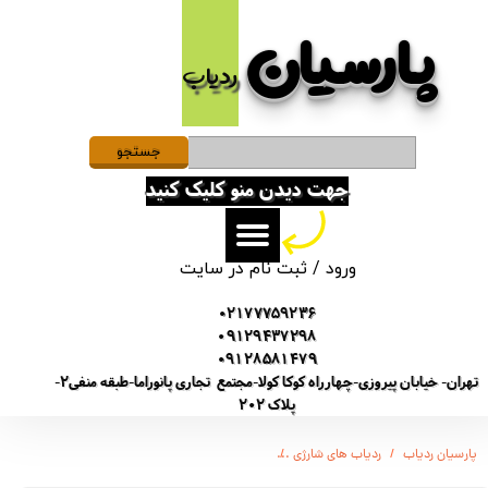
پارسیان​​​​​​​
حساب کاربری من
ردیاب
تغییر گذر واژه
سفارشات
جستجو
جهت دیدن منو کلیک کنید
خروج از حساب کاربری
ورود
/
ثبت نام در سایت
02177759236
09129437298
09128581479
تهران- خیابان پیروزی-چهارراه کوکا کولا-مجتمع تجاری پانوراما-طبقه منفی2-
پلاک 202
پارسیان ردیاب
ردیاب های شارژی
مینی ردیاب هوآوی (HUAWEI mini GPS) H350