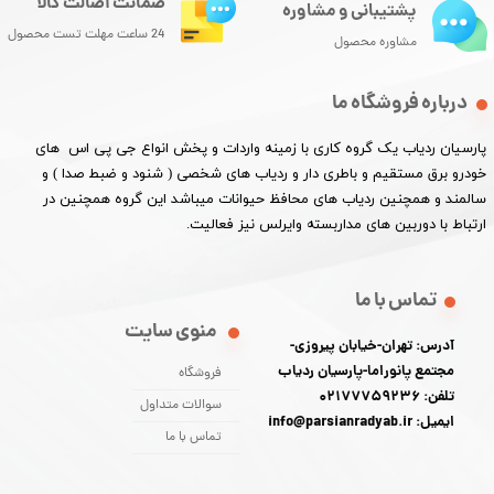
ضمانت اصالت کالا
پشتیبانی و مشاوره
24 ساعت مهلت تست محصول
مشاوره محصول
درباره فروشگاه ما
پارسیان ردیاب یک گروه کاری با زمینه واردات و پخش انواع جی پی اس های
خودرو برق مستقیم و باطری دار و ردیاب های شخصی ( شنود و ضبط صدا ) و
سالمند و همچنین ردیاب های محافظ حیوانات میباشد این گروه همچنین در
ارتباط با دوربین های مداربسته وایرلس نیز فعالیت.​​​​​​​
تماس با ما
منوی سایت
آدرس: تهران-خیابان پیروزی-
مجتمع پانوراما-پارسیان ردیاب
فروشگاه
تلفن: 02177759236
سوالات متداول
ایمیل: info@parsianradyab.ir
تماس با ما