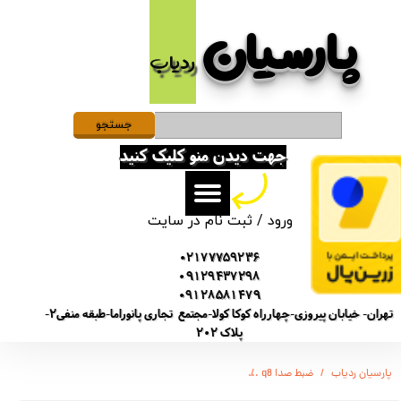
پارسیان​​​​​​​
حساب کاربری من
ردیاب
تغییر گذر واژه
سفارشات
جستجو
جهت دیدن منو کلیک کنید
خروج از حساب کاربری
ورود
/
ثبت نام در سایت
02177759236
09129437298
09128581479
تهران- خیابان پیروزی-چهارراه کوکا کولا-مجتمع تجاری پانوراما-طبقه منفی2-
پلاک 202
پارسیان ردیاب
ضبط صدا q8
ویس رکوردر ضبط صدا سونی مدل GT-4500 مخصوص جلسات - باتری 20 ساعت - 8 گیگ - هندزفری دار - TypeUOL