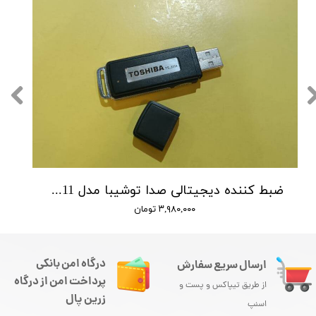
ضبط کننده دیجیتالی صدا توشیبا مدل Toshiba TS-3111 - حافظه 4 گیگ - شنود صدا
۳,۹۸۰,۰۰۰ تومان
درگاه امن بانکی
ارسال سریع سفارش
پرداخت امن از درگاه
از طریق تیپاکس و پست و
زرین پال
اسنپ