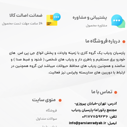
ضمانت اصالت کالا
پشتیبانی و مشاوره
24 ساعت مهلت تست محصول
مشاوره محصول
درباره فروشگاه ما
پارسیان ردیاب یک گروه کاری با زمینه واردات و پخش انواع جی پی اس های
خودرو برق مستقیم و باطری دار و ردیاب های شخصی ( شنود و ضبط صدا ) و
سالمند و همچنین ردیاب های محافظ حیوانات میباشد این گروه همچنین در
ارتباط با دوربین های مداربسته وایرلس نیز فعالیت.​​​​​​​
تماس با ما
منوی سایت
آدرس: تهران-خیابان پیروزی-
مجتمع پانوراما-پارسیان ردیاب
فروشگاه
تلفن: 02177759236
سوالات متداول
ایمیل: info@parsianradyab.ir