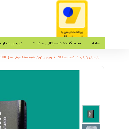
خانه
ضبط کننده دیجیتالی صدا
دوربین مدارب
پارسیان ردیاب
ضبط صدا q8
ویس رکوردر ضبط صدا سونی مدل GT-4500 مخصوص جلسات - باتری 20 ساعت - 8 گیگ - هندزفری دار - TypeAXC