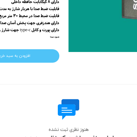
دارای 8 گیگابایت حافظه داخلی
قابلیت ضبط صدا با هربار شارژ به مدت 20 ساع
قابلیت ضبط صدا در محیط 30 متر مربع
دارای هندزفری جهت پخش آسان صدا
دارای پورت و کابل type-c جهت شارژ و برداشت اطلاعات
شنود صدا
افزودن به سبد خری
هنوز نظری ثبت نشده