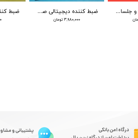
ضبط صدا محیط و جلسات باتری داخلی / حافظه 16 گیگابایت/ سنسور دار
ضبط کننده دیجیتالی صدا توشیبا مدل Toshiba TS-5511 - حافظه 8 گیگ - شنود صدا
۳,۹۸۰,۰۰۰ تومان
۰۰
درگاه امن بانکی
پشتیبانی و مشاور
پرداخت امن از درگاه زرین پال