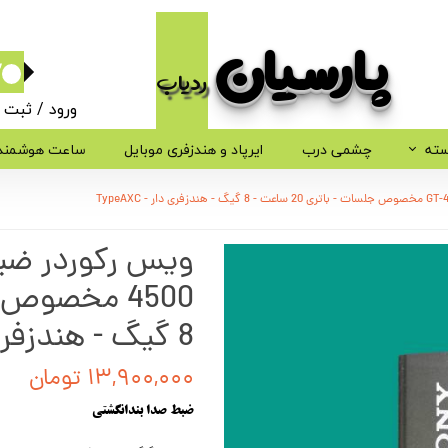
پارسیان​​​​​​​
ردیاب
۰
ورود
/
ثبت ن
حساب کاربر
سته
چشمی درب
ایرپاد و هندزفری موبایل
ساعت هوشمند
تغییر گذر وا
سفارشات
خروج از حسا
8 گیگ - هندزفری دار - TypeAXC
۱۳,۹۰۰,۰۰۰ تومان
ضبط صدا بندانگشتی