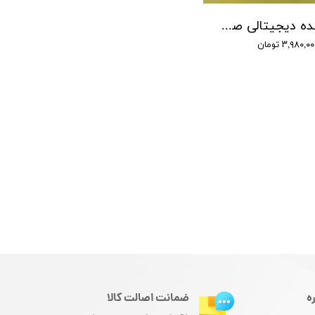
ضبط کننده دیجیتالی صدا توشیبا مدل Toshiba TS-3111 - حافظه 4 گیگ - شنود صدا
۳,۹۸۰,۰ تومان
ه
ضمانت اصالت کالا