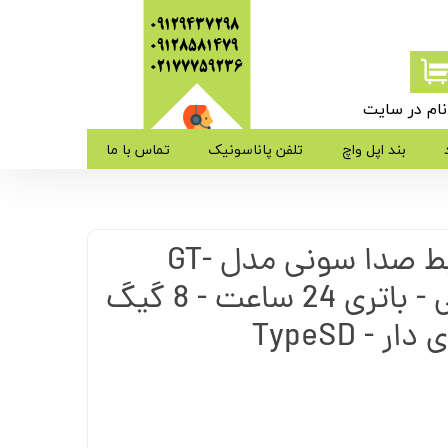
09129437298
09128581479
​​​​​​​02177759236
ام در سایت
ی من
بند اپل واچ
تلفن پاناسونیک
تماس با ما
ژه
ویس رکوردر ضبط صدا سونی مدل GT-
ب کاربری
4500 دانشجویی - باتری 24 ساعت - 8 گیگ
 - TypeSD