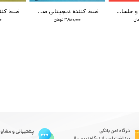
ضبط صدا محیط و جلسات باتری داخلی / حافظه 16 گیگابایت/ سنسور دار
ضبط کننده دیجیتالی صدا توشیبا مدل Toshiba TS-5511 - حافظه 8 گیگ - شنود صدا
۳,۹۸۰,۰۰۰ تومان
۰۰
درگاه امن بانکی
پشتیبانی و مشاور
پرداخت امن از درگاه زرین پال