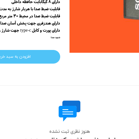
دارای 8 گیگابایت حافظه داخلی
قابلیت ضبط صدا با هربار شارژ به مدت 20 ساع
قابلیت ضبط صدا در محیط 30 متر مربع
دارای هندزفری جهت پخش آسان صدا
دارای پورت و کابل type-c جهت شارژ و برداشت اطلاعات
شنود صدا
افزودن به سبد خری
هنوز نظری ثبت نشده