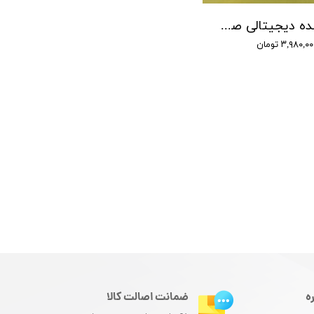
ضبط کننده دیجیتالی صدا توشیبا مدل Toshiba TS-3111 - حافظه 4 گیگ - شنود صدا
۳,۹۸۰,۰ تومان
ه
ضمانت اصالت کالا