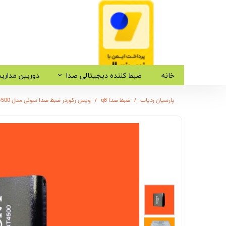
خانه
ضبط کننده دیجیتالی صدا
دوربین مدارب
پارسیان ردیاب
ضبط صدا q8
ویس رکوردر ضبط صدا سونی مدل GT-4500 دانشجویی - باتری 24 ساعت - 8 گیگ حافظه - هندزفری دار - TypeSD