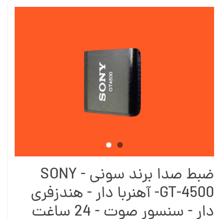
ضبط صدا برند سونی - SONY
GT-4500- آهنربا دار - هندزفری
دار - سنسور صوت - 24 ساغت