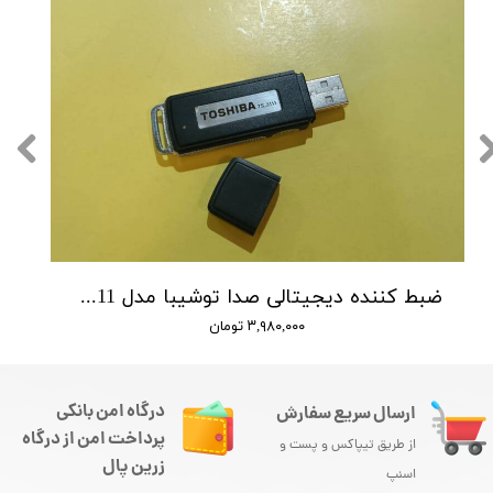
ضبط کننده دیجیتالی صدا توشیبا مدل Toshiba TS-3111 - حافظه 4 گیگ - شنود صدا
۳,۹۸۰,۰۰۰ تومان
درگاه امن بانکی
ارسال سریع سفارش
پرداخت امن از درگاه
از طریق تیپاکس و پست و
زرین پال
اسنپ