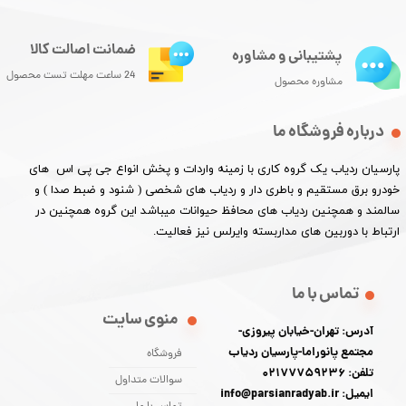
ضمانت اصالت کالا
پشتیبانی و مشاوره
24 ساعت مهلت تست محصول
مشاوره محصول
درباره فروشگاه ما
پارسیان ردیاب یک گروه کاری با زمینه واردات و پخش انواع جی پی اس های
خودرو برق مستقیم و باطری دار و ردیاب های شخصی ( شنود و ضبط صدا ) و
سالمند و همچنین ردیاب های محافظ حیوانات میباشد این گروه همچنین در
ارتباط با دوربین های مداربسته وایرلس نیز فعالیت.​​​​​​​
تماس با ما
منوی سایت
آدرس: تهران-خیابان پیروزی-
مجتمع پانوراما-پارسیان ردیاب
فروشگاه
تلفن: 02177759236
سوالات متداول
ایمیل: info@parsianradyab.ir