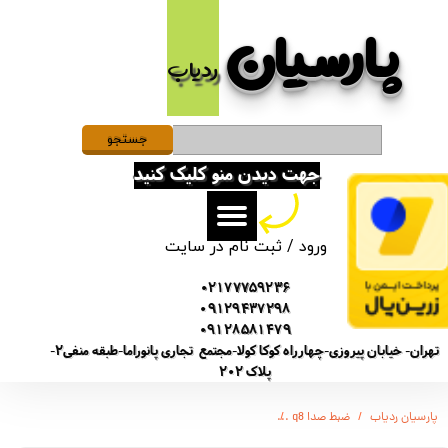
پارسیان​​​​​​​
حساب کاربری من
ردیاب
تغییر گذر واژه
سفارشات
جستجو
جهت دیدن منو کلیک کنید
خروج از حساب کاربری
ورود
/
ثبت نام در سایت
02177759236
09129437298
09128581479
تهران- خیابان پیروزی-چهارراه کوکا کولا-مجتمع تجاری پانوراما-طبقه منفی2-
پلاک 202
پارسیان ردیاب
ضبط صدا q8
ضبط صدا برند سونی - SONY GT-4500- آهنربا دار - هندزفری دار - سنسور صوت - 24 ساغت ضبط - TypeN