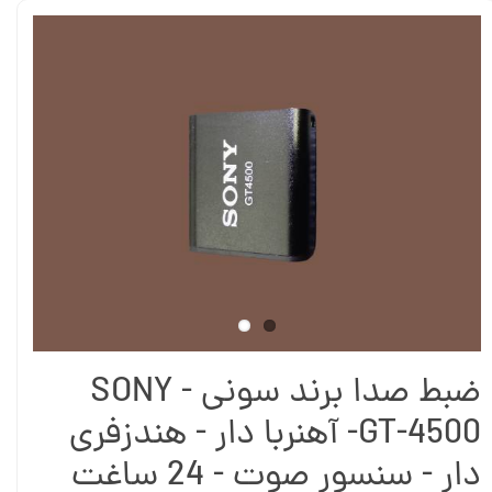
ضبط صدا برند سونی - SONY
GT-4500- آهنربا دار - هندزفری
دار - سنسور صوت - 24 ساغت