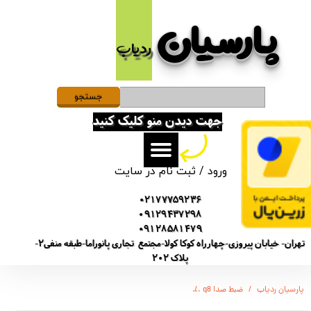
پارسیان​​​​​​​
حساب کاربری من
ردیاب
تغییر گذر واژه
سفارشات
جستجو
جهت دیدن منو کلیک کنید
خروج از حساب کاربری
ورود
/
ثبت نام در سایت
02177759236
09129437298
09128581479
تهران- خیابان پیروزی-چهارراه کوکا کولا-مجتمع تجاری پانوراما-طبقه منفی2-
پلاک 202
پارسیان ردیاب
ضبط صدا q8
ضبط صدا برند سونی - SONY GT-4500- آهنربا دار - هندزفری دار - سنسور صوت - 24 ساغت ضبط - TypeM