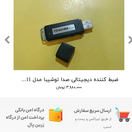
ضبط کننده دیجیتالی صدا توشیبا مدل Toshiba TS-3111 - حافظه 4 گیگ - شنود صدا
۳,۹۸۰,۰۰۰ تومان
درگاه امن بانکی
ارسال سریع سفارش
پرداخت امن از درگاه
از طریق تیپاکس و پست و
زرین پال
اسنپ