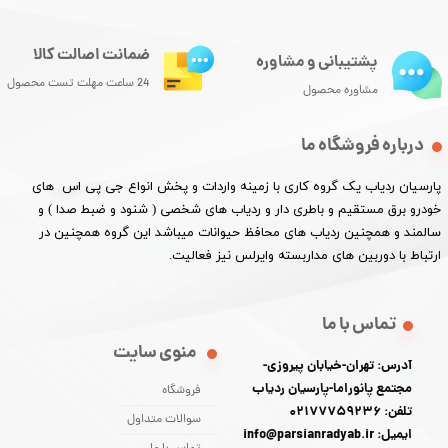
ضمانت اصالت کالا
پشتیبانی و مشاوره
24 ساعت مهلت تست محصول
مشاوره محصول
درباره فروشگاه ما
پارسیان ردیاب یک گروه کاری با زمینه واردات و پخش انواع جی پی اس های
خودرو برق مستقیم و باطری دار و ردیاب های شخصی ( شنود و ضبط صدا ) و
سالمند و همچنین ردیاب های محافظ حیوانات میباشد این گروه همچنین در
ارتباط با دوربین های مداربسته وایرلس نیز فعالیت.​​​​​​​
تماس با ما
منوی سایت
آدرس: تهران-خیابان پیروزی-
مجتمع پانوراما-پارسیان ردیاب
فروشگاه
تلفن: 02177759236
سوالات متداول
ایمیل: info@parsianradyab.ir