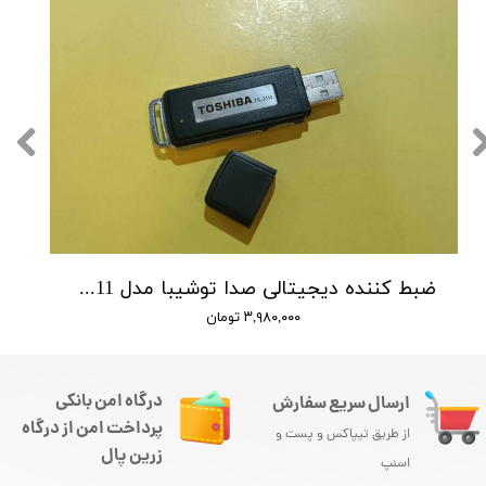
ضبط کننده دیجیتالی صدا توشیبا مدل Toshiba TS-3111 - حافظه 4 گیگ - شنود صدا
۳,۹۸۰,۰۰۰ تومان
درگاه امن بانکی
ارسال سریع سفارش
پرداخت امن از درگاه
از طریق تیپاکس و پست و
زرین پال
اسنپ