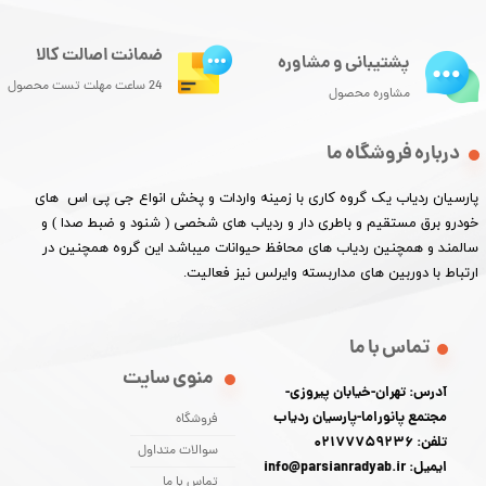
ضمانت اصالت کالا
پشتیبانی و مشاوره
24 ساعت مهلت تست محصول
مشاوره محصول
درباره فروشگاه ما
پارسیان ردیاب یک گروه کاری با زمینه واردات و پخش انواع جی پی اس های
خودرو برق مستقیم و باطری دار و ردیاب های شخصی ( شنود و ضبط صدا ) و
سالمند و همچنین ردیاب های محافظ حیوانات میباشد این گروه همچنین در
ارتباط با دوربین های مداربسته وایرلس نیز فعالیت.​​​​​​​
تماس با ما
منوی سایت
آدرس: تهران-خیابان پیروزی-
مجتمع پانوراما-پارسیان ردیاب
فروشگاه
تلفن: 02177759236
سوالات متداول
ایمیل: info@parsianradyab.ir
تماس با ما