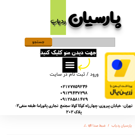
پارسیان​​​​​​​
حساب کاربری من
ردیاب
تغییر گذر واژه
سفارشات
جستجو
جهت دیدن منو کلیک کنید
خروج از حساب کاربری
ورود
/
ثبت نام در سایت
02177759236
09129437298
09128581479
تهران- خیابان پیروزی-چهارراه کوکا کولا-مجتمع تجاری پانوراما-طبقه منفی2-
پلاک 202
پارسیان ردیاب
ضبط صدا q8
دستگاه ویس رکوردر ضبط کننده صدا برند سونی - SONY GT-4500 - باتری لیتیومی 20 ساعت - 8 گیگ - آهنربایی - هندزفری خور - TypeA