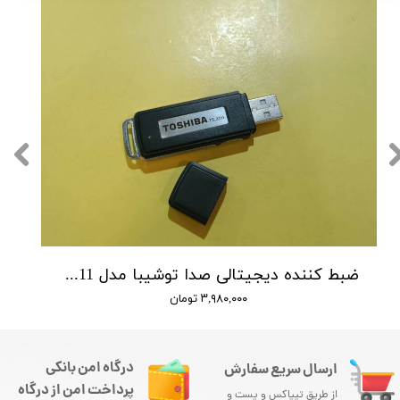
ضبط کننده دیجیتالی صدا توشیبا مدل Toshiba TS-3111 - حافظه 4 گیگ - شنود صدا
۳,۹۸۰,۰۰۰ تومان
درگاه امن بانکی
ارسال سریع سفارش
پرداخت امن از درگاه
از طریق تیپاکس و پست و