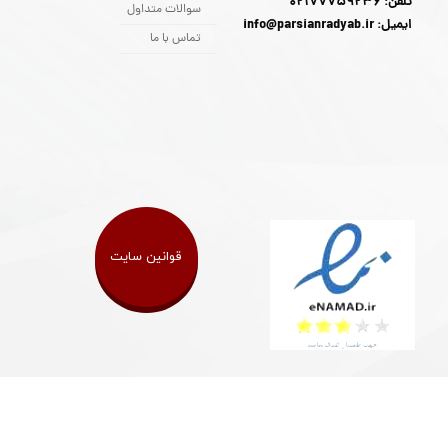
تلفن: 02177759236
سوالات متداول
ایمیل: info@parsianradyab.ir
تماس با ما
قوانین سایت