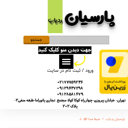
پارسیان​​​​​​​
حساب کاربری من
ردیاب
تغییر گذر واژه
سفارشات
جستجو
جهت دیدن منو کلیک کنید
خروج از حساب کاربری
ورود
/
ثبت نام در سایت
02177759236
09129437298
09128581479
تهران- خیابان پیروزی-چهارراه کوکا کولا-مجتمع تجاری پانوراما-طبقه منفی2-
پلاک 202
پارسیان ردیاب
ضبط صدا q8
دستگاه ویس رکوردر ضبط کننده صدا برند سونی - SONY GT-4500 - باتری لیتیومی 20 ساعت - 8 گیگ - آهنربایی - هندزفری خور