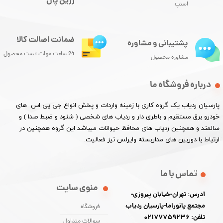
زرین پال
اسنپ
ضمانت اصالت کالا
پشتیبانی و مشاوره
24 ساعت مهلت تست محصول
مشاوره محصول
درباره فروشگاه ما
پارسیان ردیاب یک گروه کاری با زمینه واردات و پخش انواع جی پی اس های
خودرو برق مستقیم و باطری دار و ردیاب های شخصی ( شنود و ضبط صدا ) و
سالمند و همچنین ردیاب های محافظ حیوانات میباشد این گروه همچنین در
ارتباط با دوربین های مداربسته وایرلس نیز فعالیت.​​​​​​​
تماس با ما
منوی سایت
آدرس: تهران-خیابان پیروزی-
مجتمع پانوراما-پارسیان ردیاب
فروشگاه
تلفن: 02177759236
سوالات متداول