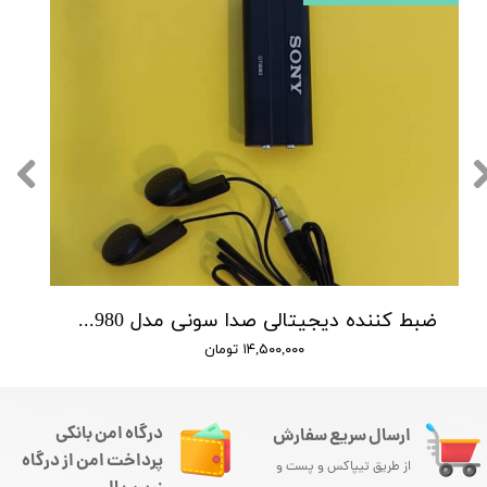
ضبط کننده دیجیتالی صدا سونی مدل GT9980 / باتری 4 روز / 4 گیگابایت / سنسور فعال صدا محیط / شنود صدا
۱۴,۵۰۰,۰۰۰ تومان
درگاه امن بانکی
ارسال سریع سفارش
پرداخت امن از درگاه
از طریق تیپاکس و پست و