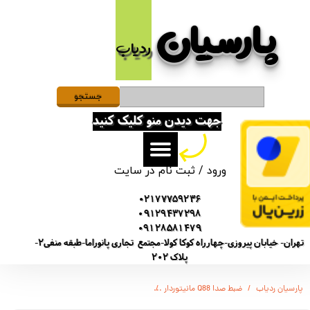
پارسیان​​​​​​​
حساب کاربری من
ردیاب
تغییر گذر واژه
سفارشات
جستجو
جهت دیدن منو کلیک کنید
خروج از حساب کاربری
ورود
/
ثبت نام در سایت
02177759236
09129437298
09128581479
تهران- خیابان پیروزی-چهارراه کوکا کولا-مجتمع تجاری پانوراما-طبقه منفی2-
پلاک 202
پارسیان ردیاب
ضبط صدا Q88 مانیتوردار
دستگاه ضبط صدا مانیتور دار - دارای بلوتوث - دارای کابل