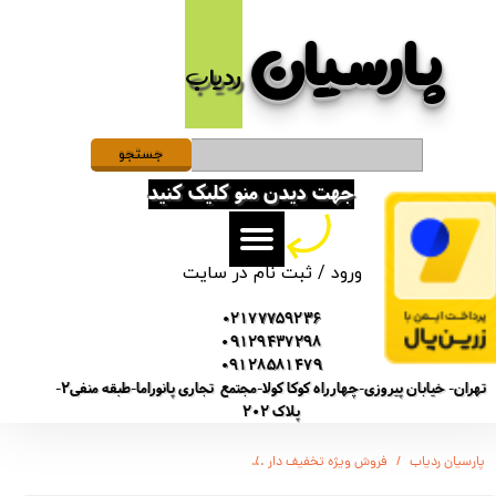
پارسیان​​​​​​​
حساب کاربری من
ردیاب
تغییر گذر واژه
سفارشات
جستجو
جهت دیدن منو کلیک کنید
خروج از حساب کاربری
ورود
/
ثبت نام در سایت
02177759236
09129437298
09128581479
تهران- خیابان پیروزی-چهارراه کوکا کولا-مجتمع تجاری پانوراما-طبقه منفی2-
پلاک 202
پارسیان ردیاب
فروش ویژه تخفیف دار
(SONY-GT5800) ضبط کننده دیجیتالی صدا سونی - 12 روز ضبط متوالی -مگنتی- کیفیت 500db - دارای سنسور صدا + 32 گیگ