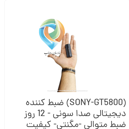
(SONY-GT5800) ضبط کننده
دیجیتالی صدا سونی - 12 روز
ضبط متوالی -مگنتی- کیفیت