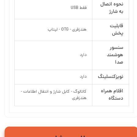
نحوه اتصال
فقط USB
به شارژ
قابلیت
هندزفری - OTG - لپتاپ
پخش
سنسور
هوشمند
دارد
صدا
نویزکنسلینگ
دارد
اقلام همراه
کاتالوگ - کابل شارژ و انتقال اطلاعات -
دستگاه
هندزفری