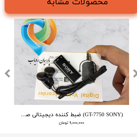
محصولات مشابه
(GT-7750 SONY) ضبط کننده دیجیتالی صدا سونی - 16 گیگابایت - دارای سنسور صدا
۹,۰۰۰,۰۰۰ تومان