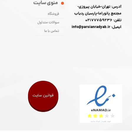
منوی سایت
آدرس: تهران-خیابان پیروزی-
مجتمع پانوراما-پارسیان ردیاب
فروشگاه
تلفن: 02177759236
سوالات متداول
ایمیل: info@parsianradyab.ir
تماس با ما
قوانین سایت