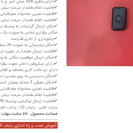
✔دارای باطری 1000 میلی آمپر ی با قا بلیت ما ندگاری عمر باطری بمدت 10 روز
✔قابلیت اعلام هشدار سرعت بیش ا
✔قابلیت تعیین محدوده جغرافیایی ب
✔قابلیت اعلام هشدار سرعت بیش ا
✔مکان ارسال گزارشات به وسیله پ
امکان برقراری تماس به صورت یک ط
✔برخورداری از باتری قدرتمند
✔امکان پشتیبانی به صورت 24 ساعته
✔قابلیت ارسال هشدار در صورت لر
✔امکان ارسال موقعیت مکانی به و
✔دارای میکروفن داخلی جهت برقرا
دارای دو حالت کاری مختلف و آفلای
✔امکان دسترسی به روی چندین دس
✔امکان معرفی 3 شماره بعنوان ادمین
✔قابلیت تعیین محدوده جغرافیایی ب
✔قابلیت اعلام هشدار سرعت بیش ا
✔قابلیت ارسال لوکیشن بوسیله SMS
ردیاب الجی - ردیاب LG - ردیاب الجی مدل G06
ضمانت محصول : 24 ساعت مهلت تست
آموزش نصب و راه اندازی ردیاب ا