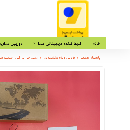
خانه
ضبط کننده دیجیتالی صدا
دوربین مدارب
پارسیان ردیاب
فروش ویژه تخفیف دار
مینی جی پی اس رجیستر شده ال جی مدل (LG-G06) اپلیکی