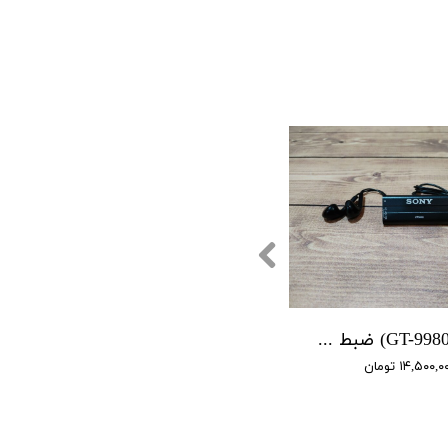
(GT-9980 SONY) ضبط کننده دیجیتالی صدا سونی - 4 روز شارژ - 16 گیگابایت - دارای سنسور صدا - شنود صدا
۱۴,۵۰۰, تومان