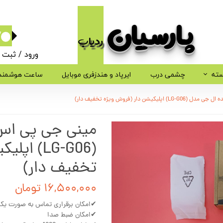
پارسیان​​​​​​​
ردیاب
۰
ورود
/
ثبت ن
حساب کاربر
سته
چشمی درب
ایرپاد و هندزفری موبایل
ساعت هوشمند
تغییر گذر وا
شن دار (فروش ویژه تخفیف دار)
سفارشات
مینی جی پی اس
خروج از حسا
(LG-G06)
تخفیف دار)
۱۶,۵۰۰,۰۰۰ تومان
✔امکان برقراری تماس به صورت یک
✔امکان ضبط صدا