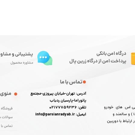
درگاه امن بانکی
پشتیبانی و مشاور
پرداخت امن از درگاه زرین پال
مشاوره محصول
تماس با ما
منوی 
آدرس: تهران-خیابان پیروزی-مجتمع
پانوراما-پارسیان ردیاب
 پی اس های خودرو
تلفن: 02177759236
فروشگاه
) و سالمند و
ایمیل: info@parsianradyab.ir
سوالات م
رتباط با دوربین
تماس با م