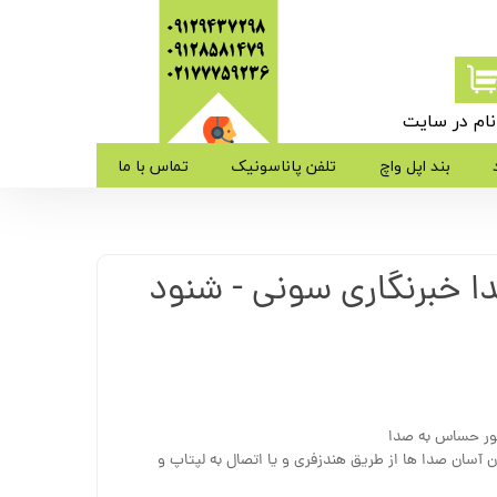
09129437298
09128581479
​​​​​​​02177759236
ام در سایت
ی من
بند اپل واچ
تلفن پاناسونیک
تماس با ما
ژه
 خبرنگاری سونی - شنود
ب کاربری
ور حساس به صدا
ی 16 گیگ ، شنیدن آسان صدا ها از طریق هندزفری و یا اتصال به لپتاپ و