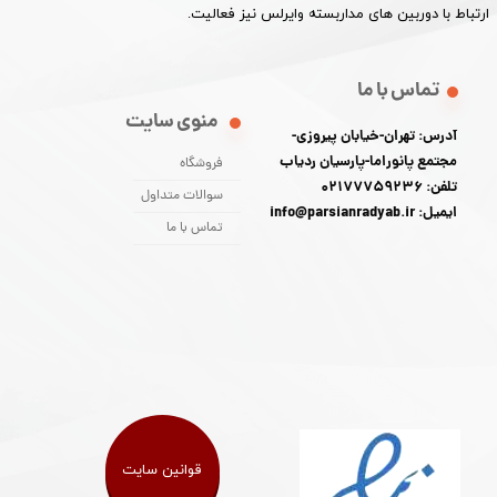
ارتباط با دوربین های مداربسته وایرلس نیز فعالیت.​​​​​​​
تماس با ما
منوی سایت
آدرس: تهران-خیابان پیروزی-
مجتمع پانوراما-پارسیان ردیاب
فروشگاه
تلفن: 02177759236
سوالات متداول
ایمیل: info@parsianradyab.ir
تماس با ما
قوانین سایت