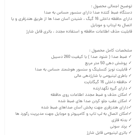
توضیح اجمالی محصول :
دستگاه ضبط کننده صدا دارای سنسور حساس به صدا
دارای حافظه داخلی 16 گیگ ، شنیدن آسان صدا ها از طریق هندزفری و یا
اتصال به لپتاپ و موبایل
قابلیت حذف اطلاعات حافظه و استفاده مجدد ، باتری قابل شارژ
مشخصات کامل محصول :
✓ ضبط صدا ( شنود صدا ) با کیفیت 260 دسیبل
✓ پوشش دهی 50 متر مربع
✓ قابلیت نویز کنسلینگ و سنسور هوشمند حساس به صدا
✓ باطری لیتیومی با شارژدهی عالی
✓ حافظه داخلی 16 گیگابایت
✓ دارای گیره نگهدارنده
✓ امکان حذف و ضبط مجدد اطلاعات روی حافظه
✓ امکان عقب جلو کردن صدا های ضبط شده
✓دارای هندزفری جهت پخش آسان صداهای ضبط شده
✓امکان اتصال به لپ تاپ و کامپیوتر و موبایل جهت مدیریت رکورد ها
✓ بدنه فلزی
✓ برند سونی
✓ باتری لیتیومی قابل شارژ