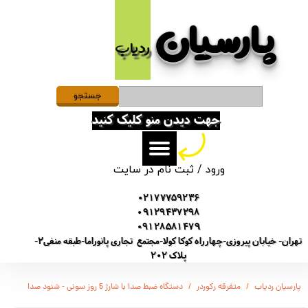
پارسیان​​​​​​​
حساب کاربری من
ردیاب
تغییر گذر واژه
سفارشات
جستجو
جهت دیدن منو کلیک کنید
خروج از حساب کاربری
ورود
/
ثبت نام در سایت
02177759236
09129437298
09128581479
تهران- خیابان پیروزی-چهارراه کوکا کولا-مجتمع تجاری پانوراما-طبقه منفی2-
پلاک 202
پارسیان ردیاب
متفرقه رکوردر
دستگاه ضبط صدا با شارژ 5 روز سونی - شنود صدا