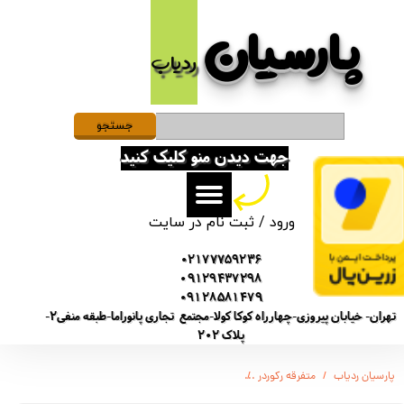
پارسیان​​​​​​​
حساب کاربری من
ردیاب
تغییر گذر واژه
سفارشات
جستجو
جهت دیدن منو کلیک کنید
خروج از حساب کاربری
ورود
/
ثبت نام در سایت
02177759236
09129437298
09128581479
تهران- خیابان پیروزی-چهارراه کوکا کولا-مجتمع تجاری پانوراما-طبقه منفی2-
پلاک 202
پارسیان ردیاب
متفرقه رکوردر
(SONY-GT5800)ضبط صدا سونی مدل GT-5800 شارژ باتری 15 روز - شنود صدا