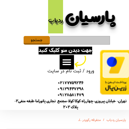
پارسیان​​​​​​​
حساب کاربری من
ردیاب
تغییر گذر واژه
سفارشات
جستجو
جهت دیدن منو کلیک کنید
خروج از حساب کاربری
ورود
/
ثبت نام در سایت
02177759236
09129437298
09128581479
تهران- خیابان پیروزی-چهارراه کوکا کولا-مجتمع تجاری پانوراما-طبقه منفی2-
پلاک 202
پارسیان ردیاب
متفرقه رکوردر
میکروفن ضبط صدا خبرنگاری با شارژدهی 15 روز - شنود صدا