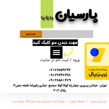
پارسیان​​​​​​​
حساب کاربری من
ردیاب
تغییر گذر واژه
سفارشات
جستجو
جهت دیدن منو کلیک کنید
خروج از حساب کاربری
ورود
/
ثبت نام در سایت
02177759236
09129437298
09128581479
تهران- خیابان پیروزی-چهارراه کوکا کولا-مجتمع تجاری پانوراما-طبقه منفی2-
پلاک 202
پارسیان ردیاب
متفرقه رکوردر
ضبط کننده دیجیتالی صدا مدل E6 - شنود صدا