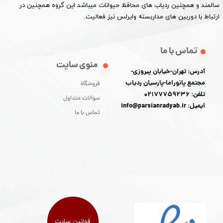
سالمند و همچنین ردیاب های محافظ حیوانات میباشد این گروه همچنین در
ارتباط با دوربین های مداربسته وایرلس نیز فعالیت.​​​​​​​
تماس با ما
منوی سایت
آدرس: تهران-خیابان پیروزی-
مجتمع پانوراما-پارسیان ردیاب
فروشگاه
تلفن: 02177759236
سوالات متداول
ایمیل: info@parsianradyab.ir
تماس با ما
قوانین سایت