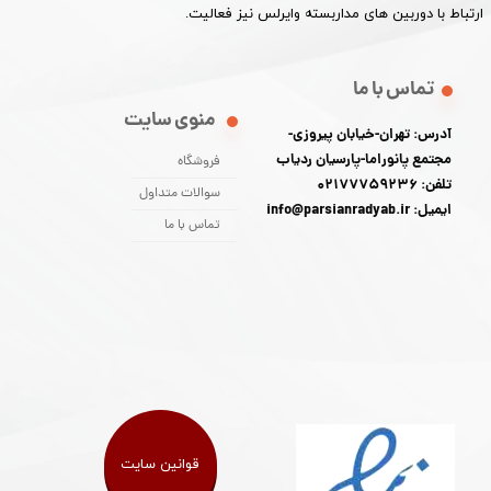
ارتباط با دوربین های مداربسته وایرلس نیز فعالیت.​​​​​​​
تماس با ما
منوی سایت
آدرس: تهران-خیابان پیروزی-
مجتمع پانوراما-پارسیان ردیاب
فروشگاه
تلفن: 02177759236
سوالات متداول
ایمیل: info@parsianradyab.ir
تماس با ما
قوانین سایت