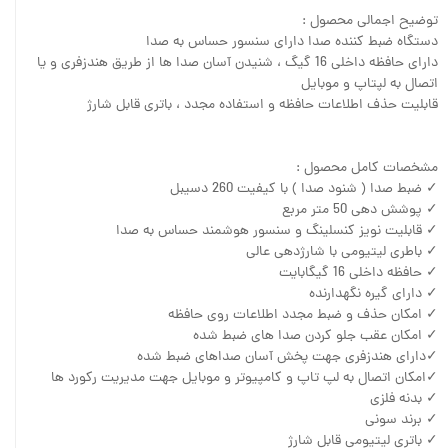
توضیح اجمالی محصول :
دستگاه ضبط کننده صدا دارای سنسور حساس به صدا
دارای حافظه داخلی 16 گیگ ، شنیدن آسان صدا ها از طریق هندزفری و یا
اتصال به لپتاپ و موبایل
قابلیت حذف اطلاعات حافظه و استفاده مجدد ، باتری قابل شارژ
مشخصات کامل محصول :
✓ ضبط صدا ( شنود صدا ) با کیفیت 260 دسیبل
✓ پوشش دهی 50 متر مربع
✓ قابلیت نویز کنسلینگ و سنسور هوشمند حساس به صدا
✓ باطری لیتیومی با شارژدهی عالی
✓ حافظه داخلی 16 گیگابایت
✓ دارای گیره نگهدارنده
✓ امکان حذف و ضبط مجدد اطلاعات روی حافظه
✓ امکان عقب جلو کردن صدا های ضبط شده
✓دارای هندزفری جهت پخش آسان صداهای ضبط شده
✓امکان اتصال به لپ تاپ و کامپیوتر و موبایل جهت مدیریت رکورد ها
✓ بدنه فلزی
✓ برند سونی
✓ باتری لیتیومی قابل شارژ