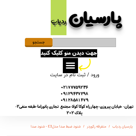
پارسیان​​​​​​​
حساب کاربری من
ردیاب
تغییر گذر واژه
سفارشات
جستجو
جهت دیدن منو کلیک کنید
خروج از حساب کاربری
ورود
/
ثبت نام در سایت
02177759236
09129437298
09128581479
تهران- خیابان پیروزی-چهارراه کوکا کولا-مجتمع تجاری پانوراما-طبقه منفی2-
پلاک 202
پارسیان ردیاب
متفرقه رکوردر
شنود ضبط صدا مدلE3 - شنود صدا