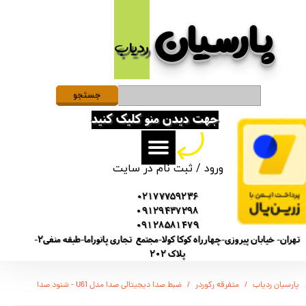
پارسیان​​​​​​​
حساب کاربری من
ردیاب
تغییر گذر واژه
سفارشات
جستجو
جهت دیدن منو کلیک کنید
خروج از حساب کاربری
ورود
/
ثبت نام در سایت
02177759236
09129437298
09128581479
تهران- خیابان پیروزی-چهارراه کوکا کولا-مجتمع تجاری پانوراما-طبقه منفی2-
پلاک 202
پارسیان ردیاب
متفرقه رکوردر
ضبط صدا دیجیتالی صدا مدل U61 - شنود صدا