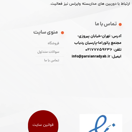
ارتباط با دوربین های مداربسته وایرلس نیز فعالیت.​​​​​​​
تماس با ما
منوی سایت
آدرس: تهران-خیابان پیروزی-
مجتمع پانوراما-پارسیان ردیاب
فروشگاه
تلفن: 02177759236
سوالات متداول
ایمیل: info@parsianradyab.ir
تماس با ما
قوانین سایت