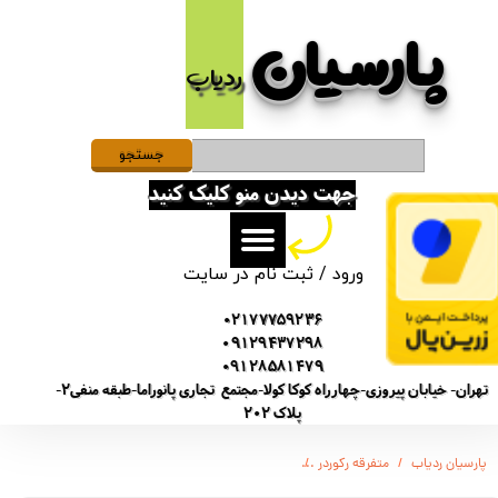
پارسیان​​​​​​​
حساب کاربری من
ردیاب
تغییر گذر واژه
سفارشات
جستجو
جهت دیدن منو کلیک کنید
خروج از حساب کاربری
ورود
/
ثبت نام در سایت
02177759236
09129437298
09128581479
تهران- خیابان پیروزی-چهارراه کوکا کولا-مجتمع تجاری پانوراما-طبقه منفی2-
پلاک 202
پارسیان ردیاب
متفرقه رکوردر
دستگاه ضبط صوت دیجیتالی صدا مدل C4 - شنود صدا