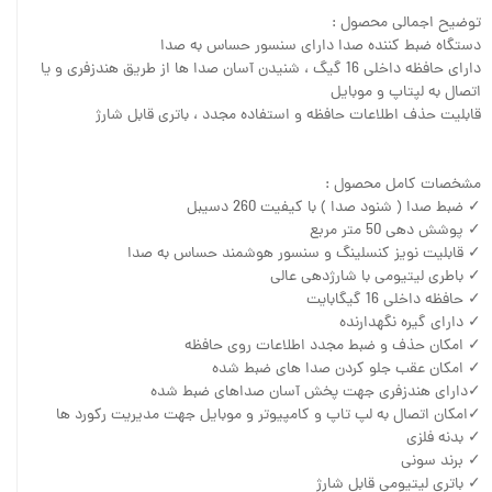
توضیح اجمالی محصول :
دستگاه ضبط کننده صدا دارای سنسور حساس به صدا
دارای حافظه داخلی 16 گیگ ، شنیدن آسان صدا ها از طریق هندزفری و یا
اتصال به لپتاپ و موبایل
قابلیت حذف اطلاعات حافظه و استفاده مجدد ، باتری قابل شارژ
مشخصات کامل محصول :
✓ ضبط صدا ( شنود صدا ) با کیفیت 260 دسیبل
✓ پوشش دهی 50 متر مربع
✓ قابلیت نویز کنسلینگ و سنسور هوشمند حساس به صدا
✓ باطری لیتیومی با شارژدهی عالی
✓ حافظه داخلی 16 گیگابایت
✓ دارای گیره نگهدارنده
✓ امکان حذف و ضبط مجدد اطلاعات روی حافظه
✓ امکان عقب جلو کردن صدا های ضبط شده
✓دارای هندزفری جهت پخش آسان صداهای ضبط شده
✓امکان اتصال به لپ تاپ و کامپیوتر و موبایل جهت مدیریت رکورد ها
✓ بدنه فلزی
✓ برند سونی
✓ باتری لیتیومی قابل شارژ