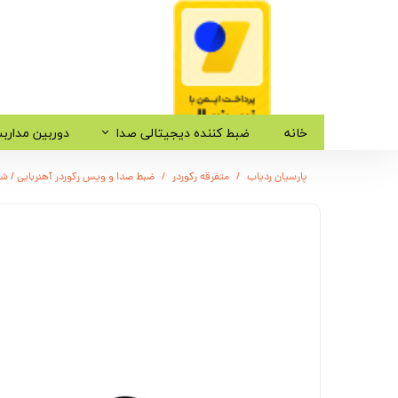
خانه
ضبط کننده دیجیتالی صدا
دوربین مدارب
پارسیان ردیاب
متفرقه رکوردر
ضبط صدا و ویس رکوردر آهنربایی / شارژ باتری 15 روز