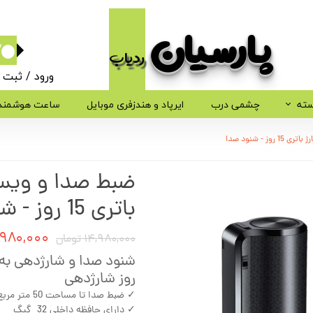
پارسیان​​​​​​​
ردیاب
۰
ورود
/
ثبت ن
حساب کاربر
سته
چشمی درب
ایرپاد و هندزفری موبایل
ساعت هوشمند
تغییر گذر وا
 - شنود صدا
سفارشات
ضبط صدا و ویس ر
خروج از حسا
باتری 15 روز - شنود صدا
۱۳,۹۸۰,۰۰۰ ت
۱۴,۹۸۰,۰۰۰ تومان
روز شارژدهی
✓ ضبط صدا تا مساحت 50 متر مربع شنود صدا
✓ دارای حافظه داخلی 32 گیگ