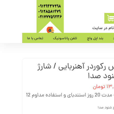
09129437298
09128581479
​​​​​​​02177759236
ام در سایت
ی من
بند اپل واچ
تلفن پاناسونیک
تماس با ما
ژه
کوردر آهنربایی / شارژ
ب کاربری
ومان
شنود صدا و شارژدهی به مدت 20 روز استندبای و استفاده مداوم 12