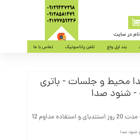
09129437298
09128581479
​​​​​​​02177759236
ام در سایت
ی من
بند اپل واچ
تلفن پاناسونیک
تماس با ما
ژه
 محیط و جلسات - باتری
ب کاربری
 - شنود صدا
شنود صدا و شارژدهی به مدت 20 روز استندبای و استفاده مداوم 12