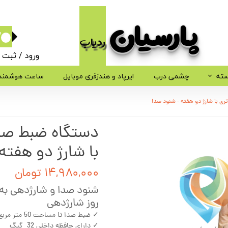
پارسیان​​​​​​​
ردیاب
۰
ورود
/
ثبت ن
حساب کاربر
سته
چشمی درب
ایرپاد و هندزفری موبایل
ساعت هوشمند
تغییر گذر وا
ی با شارژ دو هفته - شنود صدا
سفارشات
دستگاه ضبط صدا
خروج از حسا
با شارژ دو هفته
۱۴,۹۸۰,۰۰۰ تومان
روز شارژدهی
✓ ضبط صدا تا مساحت 50 متر مربع شنود صدا
✓ دارای حافظه داخلی 32 گیگ