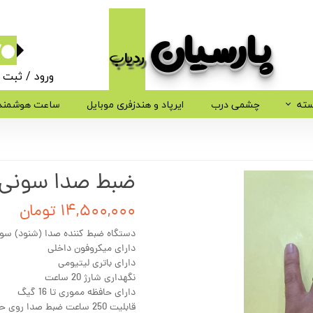
پارسیان​​​​​​​
ردیاب
۰
ورود
/
ثبت ن
حساب کاربر
سته
چشمی درب
ایرپاد و هندزفری موبایل
ساعت هوشمند
تغییر گذر وا
سفارشات
ضبط صدا سونی مدل 9980
خروج از حسا
۱۴,۵۰۰,۰۰۰ تومان
دستگاه ضبط کننده صدا (شنود) سونی مد
دارای میکروفون داخلی
دارای باتری لیتیومی
نگهداری شارژ 20 ساعت
دارای حافظه مموری تا 16 گیگ
قابلیت 250 ساعت ضبط صدا روی حافظه