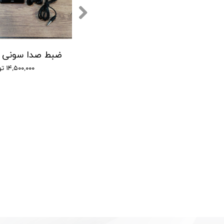
(GT-7750 SONY) ضبط کننده دیجیتالی صدا سونی - 16 گیگابایت - دارای سنسور صدا
۹,۰۰۰,۰۰۰ تومان
۱۴,۵۰۰,۰۰۰ تومان