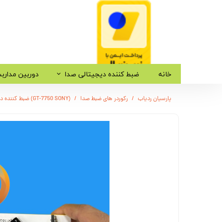
خانه
ضبط کننده دیجیتالی صدا
دوربین مدارب
پارسیان ردیاب
رکوردر های ضبط صدا
(GT-7750 SONY) ضبط کننده دیجیتالی صدا سونی - 16 گیگابایت - سنسور هوشمند صدا