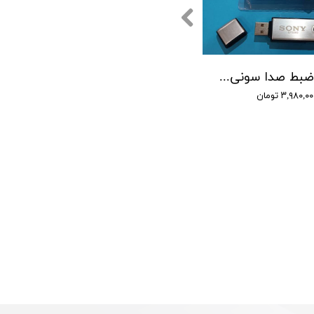
دستگاه ضبط صدا سونی مدل SONY 5560 - حافظه 16 گیگابایت
۳,۹۸۰,۰ تومان