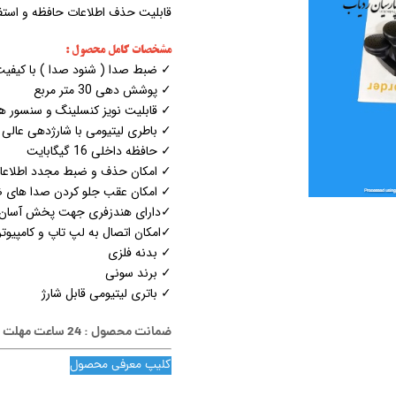
قابلیت حذف اطلاعات حافظه و استفاد
مشخصات کامل محصول :
✓ ضبط صدا ( شنود صدا ) با کیفیت 160 دسی
✓ پوشش دهی 30 متر مربع
✓ قابلیت نویز کنسلینگ و سنسور 
✓ باطری لیتیومی با شارژدهی عالی
✓ حافظه داخلی 16 گیگابایت
✓ امکان حذف و ضبط مجدد اطلاعا
✓ امکان عقب جلو کردن صدا های 
✓دارای هندزفری جهت پخش آسان
✓امکان اتصال به لپ تاپ و کامپیوت
✓ بدنه فلزی
✓ برند سونی
✓ باتری لیتیومی قابل شارژ
ضمانت محصول : 24 ساعت مهلت تست.
کلیپ معرفی محصول