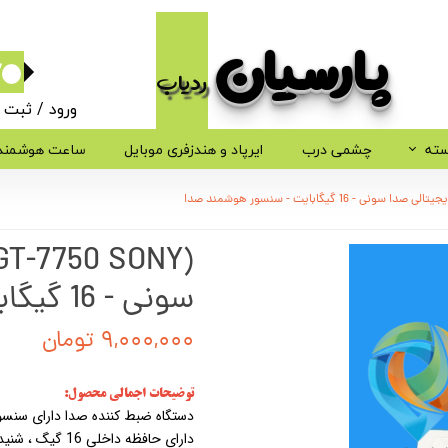
پارسیان​​​​​​​
ردیاب
۰
ورود
/
ثبت ن
حساب کاربر
سته
چشمی درب
ایرپاد و هندزفری موبایل
ساعت هوشمند
تغییر گذر وا
سفارشات
خروج از حسا
سونی - 16 گیگابایت - سنسور هوشمند صدا
۹,۰۰۰,۰۰۰ تومان
توضیحات اجمالی محصول:
دستگاه ضبط کننده صدا دارای سنس
دارای حافظه داخلی 16 گیگ ، شنیدن آسان صدا ها از طریق هندزفری و یا اتصال به لپتاپ و موبایل