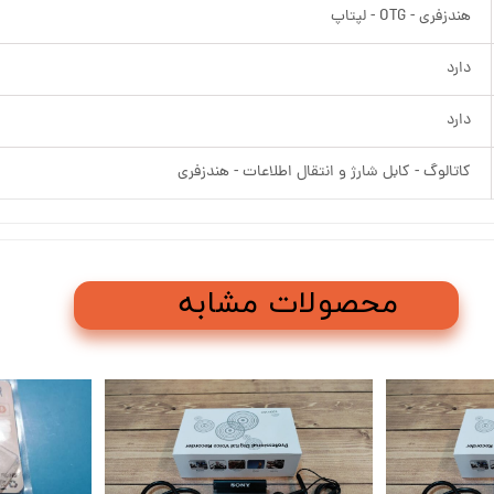
هندزفری - OTG - لپتاپ
دارد
دارد
کاتالوگ - کابل شارژ و انتقال اطلاعات - هندزفری
محصولات مشابه