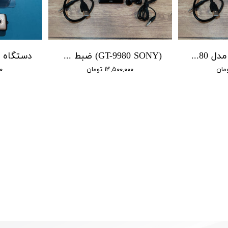
ضبط صدا سونی مدل 9980 / 4 روز شارژ / 16 گیگابایت / سنسور صدا
(GT-9980 SONY) ضبط کننده دیجیتالی سونی / 4 روز شارژ / 16 گیگابایت/ سنسور هوشمند
۱۴,۵۰۰,۰۰۰ تومان
۰۰