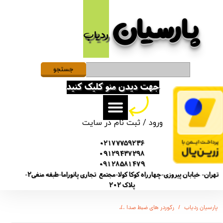
پارسیان​​​​​​​
حساب کاربری من
ردیاب
تغییر گذر واژه
سفارشات
جستجو
جهت دیدن منو کلیک کنید
خروج از حساب کاربری
ورود
/
ثبت نام در سایت
02177759236
09129437298
09128581479
تهران- خیابان پیروزی-چهارراه کوکا کولا-مجتمع تجاری پانوراما-طبقه منفی2-
پلاک 202
پارسیان ردیاب
رکوردر های ضبط صدا
دستگاه ضبط صدا و پخش موسیقی لندر LD-31