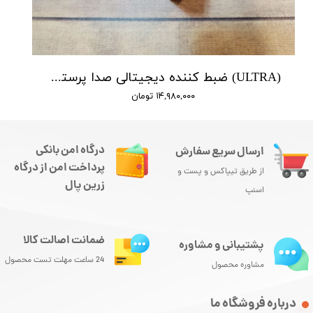
(ULTRA) ضبط کننده دیجیتالی صدا پرستیژ - 10 روز ضبط متوالی -مگنتی- کیفیت 350db - دارای سنسور صدا
۱۴,۹۸۰,۰۰۰ تومان
درگاه امن بانکی
ارسال سریع سفارش
پرداخت امن از درگاه
از طریق تیپاکس و پست و
زرین پال
اسنپ
ضمانت اصالت کالا
پشتیبانی و مشاوره
24 ساعت مهلت تست محصول
مشاوره محصول
درباره فروشگاه ما