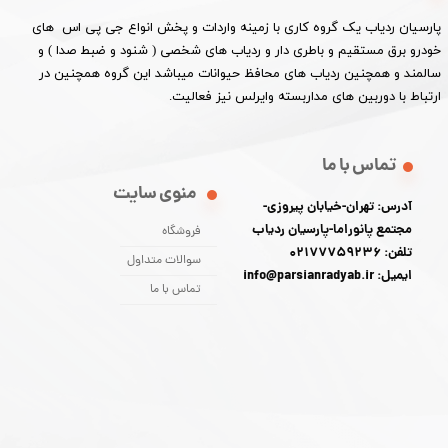
پارسیان ردیاب یک گروه کاری با زمینه واردات و پخش انواع جی پی اس های
خودرو برق مستقیم و باطری دار و ردیاب های شخصی ( شنود و ضبط صدا ) و
سالمند و همچنین ردیاب های محافظ حیوانات میباشد این گروه همچنین در
ارتباط با دوربین های مداربسته وایرلس نیز فعالیت.​​​​​​​
تماس با ما
منوی سایت
آدرس: تهران-خیابان پیروزی-
مجتمع پانوراما-پارسیان ردیاب
فروشگاه
تلفن: 02177759236
سوالات متداول
ایمیل: info@parsianradyab.ir
تماس با ما