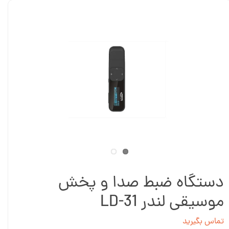
دستگاه ضبط صدا و پخش
موسیقی لندر LD-31
تماس بگیرید